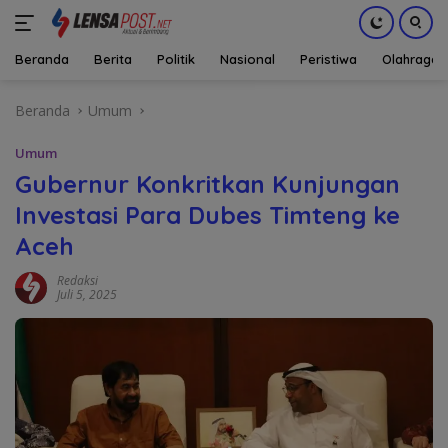
Beranda
Berita
Politik
Nasional
Peristiwa
Olahraga
Langsung
Beranda
Umum
ke
konten
Umum
Gubernur Konkritkan Kunjungan
Investasi Para Dubes Timteng ke
Aceh
Redaksi
Juli 5, 2025