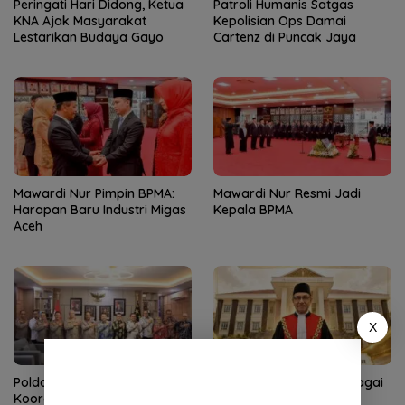
Peringati Hari Didong, Ketua
Patroli Humanis Satgas
KNA Ajak Masyarakat
Kepolisian Ops Damai
Lestarikan Budaya Gayo
Cartenz di Puncak Jaya
Mawardi Nur Pimpin BPMA:
Mawardi Nur Resmi Jadi
Harapan Baru Industri Migas
Kepala BPMA
Aceh
X
Polda Aceh–PLN Tingkatkan
KMA Lantik Dr Sutio sebagai
Koordinasi Amankan Proyek
Ketua Pengadilan Tinggi