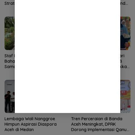
Strategis
Banda Aceh, Nursyam Pindah
ke Banjarmasin
Staf Khusus Wali Nanggroe
Tampil Percaya Diri di Hari
Bahas Penguatan Kerja
Anak Nasional, Siswa SLB
Sama Aceh–India dengan
TNCC Banda Aceh Tunjukkan
Konsul Jenderal India
Potensi Luar Biasa
Lembaga Wali Nanggroe
Tren Perceraian di Banda
Himpun Aspirasi Diaspora
Aceh Meningkat, DPRK
Aceh di Medan
Dorong Implementasi Qanun
Ketahanan Keluarga