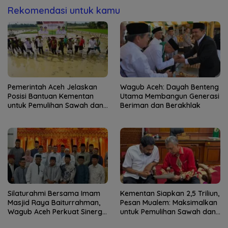
Rekomendasi untuk kamu
Pemerintah Aceh Jelaskan
Wagub Aceh: Dayah Benteng
Posisi Bantuan Kementan
Utama Membangun Generasi
untuk Pemulihan Sawah dan
Beriman dan Berakhlak
Kebun
Silaturahmi Bersama Imam
Kementan Siapkan 2,5 Triliun,
Masjid Raya Baiturrahman,
Pesan Mualem: Maksimalkan
Wagub Aceh Perkuat Sinergi
untuk Pemulihan Sawah dan
dengan Ulama
Kebun