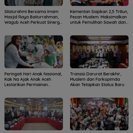
Silaturahmi Bersama Imam
Kementan Siapkan 2,5 Triliun,
Masjid Raya Baiturrahman,
Pesan Mualem: Maksimalkan
Wagub Aceh Perkuat Sinergi
untuk Pemulihan Sawah dan
dengan Ulama
Kebun
Peringati Hari Anak Nasional,
Transisi Darurat Berakhir,
Kak Na Ajak Anak Aceh
Mualem dan Forkopimda
Lestarikan Permainan
Akan Tetapkan Status Baru
Tradisional