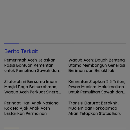
Berita Terkait
Pemerintah Aceh Jelaskan
Wagub Aceh: Dayah Benteng
Posisi Bantuan Kementan
Utama Membangun Generasi
untuk Pemulihan Sawah dan
Beriman dan Berakhlak
Kebun
Silaturahmi Bersama Imam
Kementan Siapkan 2,5 Triliun,
Masjid Raya Baiturrahman,
Pesan Mualem: Maksimalkan
Wagub Aceh Perkuat Sinergi
untuk Pemulihan Sawah dan
dengan Ulama
Kebun
Peringati Hari Anak Nasional,
Transisi Darurat Berakhir,
Kak Na Ajak Anak Aceh
Mualem dan Forkopimda
Lestarikan Permainan
Akan Tetapkan Status Baru
Tradisional