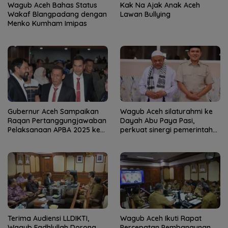
Wagub Aceh Bahas Status
Kak Na Ajak Anak Aceh
Wakaf Blangpadang dengan
Lawan Bullying
Menko Kumham Imipas
Gubernur Aceh Sampaikan
Wagub Aceh silaturahmi ke
Raqan Pertanggungjawaban
Dayah Abu Paya Pasi,
Pelaksanaan APBA 2025 ke
perkuat sinergi pemerintah
DPRA
dan ulama
Terima Audiensi LLDIKTI,
Wagub Aceh Ikuti Rapat
Wagub Fadhlullah Dorong
Percepatan Pembangunan