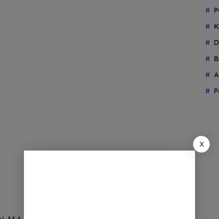
P
K
D
B
A
P
X