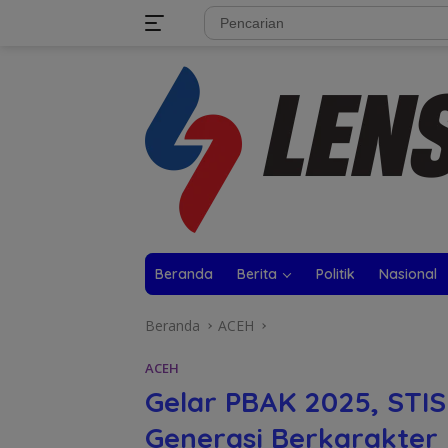
Langsung
tutup
ke
konten
Beranda
Berita
Politik
Nasional
Beranda
ACEH
ACEH
Gelar PBAK 2025, STIS
Generasi Berkarakter