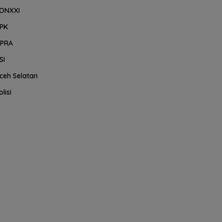
ONXXI
PK
PRA
SI
ceh Selatan
olisi