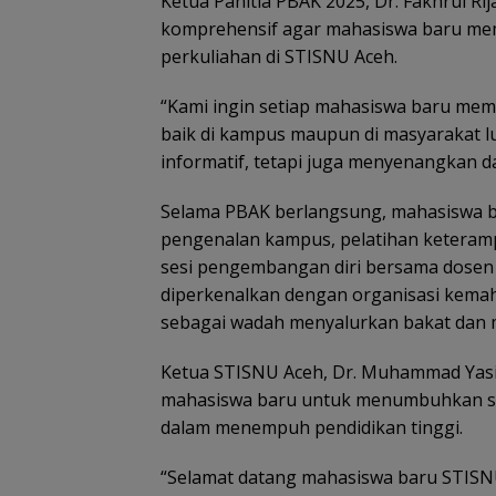
Ketua Panitia PBAK 2025, Dr. Fakhrul Rij
komprehensif agar mahasiswa baru mem
perkuliahan di STISNU Aceh.
“Kami ingin setiap mahasiswa baru mem
baik di kampus maupun di masyarakat lu
informatif, tetapi juga menyenangkan d
Selama PBAK berlangsung, mahasiswa ba
pengenalan kampus, pelatihan keterampi
sesi pengembangan diri bersama dosen 
diperkenalkan dengan organisasi kemah
sebagai wadah menyalurkan bakat dan 
Ketua STISNU Aceh, Dr. Muhammad Yasi
mahasiswa baru untuk menumbuhkan se
dalam menempuh pendidikan tinggi.
“Selamat datang mahasiswa baru STISN