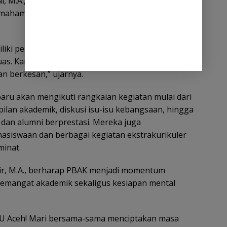
al, M.A., menjelaskan kegiatan dirancang secara
ahami identitas akademik dan tantangan
iliki pemahaman yang jelas tentang peran mereka,
as. Karena itu, PBAK kami buat tidak hanya
an berkesan,” ujarnya.
ru akan mengikuti rangkaian kegiatan mulai dari
lan akademik, diskusi isu-isu kebangsaan, hingga
dan alumni berprestasi. Mereka juga
asiswaan dan berbagai kegiatan ekstrakurikuler
minat.
r, M.A., berharap PBAK menjadi momentum
mangat akademik sekaligus kesiapan mental
U Aceh! Mari bersama-sama menciptakan masa