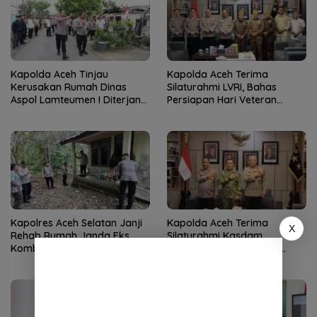
Kapolda Aceh Tinjau
Kapolda Aceh Terima
Kerusakan Rumah Dinas
Silaturahmi LVRI, Bahas
Aspol Lamteumen I Diterjang
Persiapan Hari Veteran
Angin Kencang
Nasional ke-77
Kapolres Aceh Selatan Janji
Kapolda Aceh Terima
X
Rehab Rumah Janda Eks
Silaturahmi Kasdam
Kombatan GAM hingga
Iskandar Muda, Perkuat
Bantu Modal UMKM
Sinergitas TNI-Polri