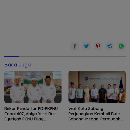
Baca Juga
Rekor Pendaftar PD-PKPNU
Wali Kota Sabang
Capai 607, Abiya Yusri Rais
Perjuangkan Kembali Rute
Syuriyah PCNU Pijay:
Sabang-Medan, Permudah
Kaderisasi Merupakan
Akses Wisatawan ke Pulau
Jantung Jam’iyah
Weh