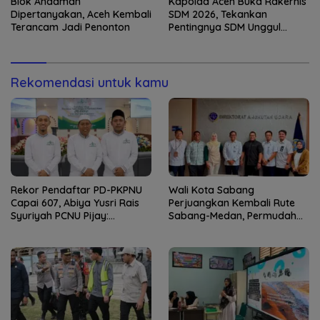
Blok Andaman
Kapolda Aceh Buka Rakernis
Dipertanyakan, Aceh Kembali
SDM 2026, Tekankan
Terancam Jadi Penonton
Pentingnya SDM Unggul
untuk Pelayanan Polri
Humanis
Rekomendasi untuk kamu
Rekor Pendaftar PD-PKPNU
Wali Kota Sabang
Capai 607, Abiya Yusri Rais
Perjuangkan Kembali Rute
Syuriyah PCNU Pijay:
Sabang-Medan, Permudah
Kaderisasi Merupakan
Akses Wisatawan ke Pulau
Jantung Jam’iyah
Weh