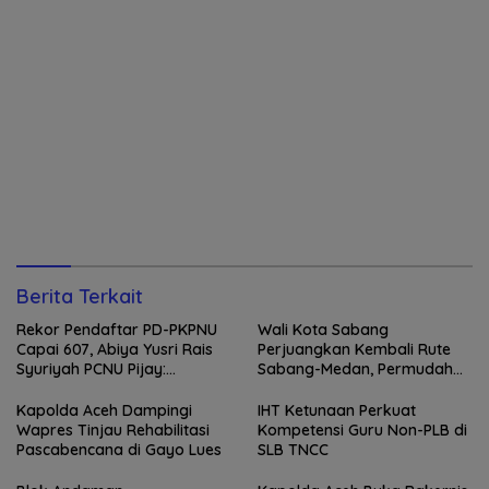
Berita Terkait
Rekor Pendaftar PD-PKPNU
Wali Kota Sabang
Capai 607, Abiya Yusri Rais
Perjuangkan Kembali Rute
Syuriyah PCNU Pijay:
Sabang-Medan, Permudah
Kaderisasi Merupakan
Akses Wisatawan ke Pulau
Jantung Jam’iyah
Weh
Kapolda Aceh Dampingi
IHT Ketunaan Perkuat
Wapres Tinjau Rehabilitasi
Kompetensi Guru Non-PLB di
Pascabencana di Gayo Lues
SLB TNCC