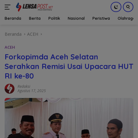
Beranda
Berita
Politik
Nasional
Peristiwa
Olahraga
Langsung
Beranda
ACEH
ke
konten
ACEH
Forkopimda Aceh Selatan
Serahkan Remisi Usai Upacara HUT
RI ke-80
Redaksi
Agustus 17, 2025