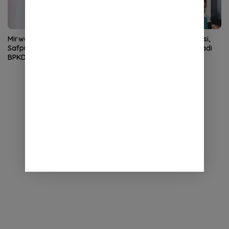
Mirwan Tunjuk Denny Herry
STISNU Aceh Lolos Visitasi,
Safputra sebagai Plt Kepala
Selangkah Lagi Resmi Jadi
BPKD Aceh Selatan
Institut