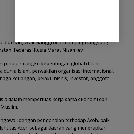
a dua hari, Wali Nanggroe di dampingi langsung
stan, Federasi Rusia Marat Nizamiev
agi para pemangku kepentingan global dalam
a dunia Islam, perwakilan organisasi internasional,
baga keuangan, pelaku bisnis, investor, anggota
sia dalam memperluas kerja sama ekonomi dan
 Muslim.
gawali dengan pengenalan terhadap Aceh, baik
identitas Aceh sebagai daerah yang menerapkan