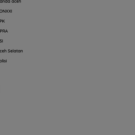
anda aceh
ONXXI
PK
PRA
SI
ceh Selatan
olisi