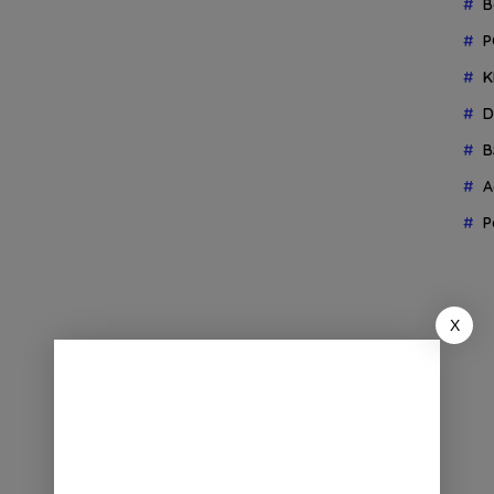
B
P
K
D
B
A
P
X