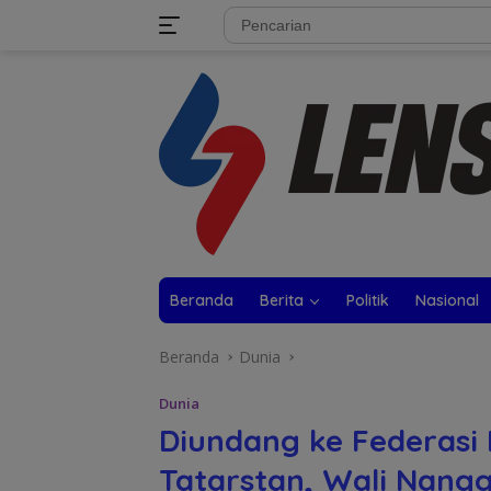
Langsung
tutup
ke
konten
Beranda
Berita
Politik
Nasional
Beranda
Dunia
Dunia
Diundang ke Federasi 
Tatarstan, Wali Nangg