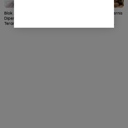
Blok Andaman
Kapolda Aceh Buka Rakernis
Dipertanyakan, Aceh Kembali
SDM 2026, Tekankan
Terancam Jadi Penonton
Pentingnya SDM Unggul
untuk Pelayanan Polri
Humanis