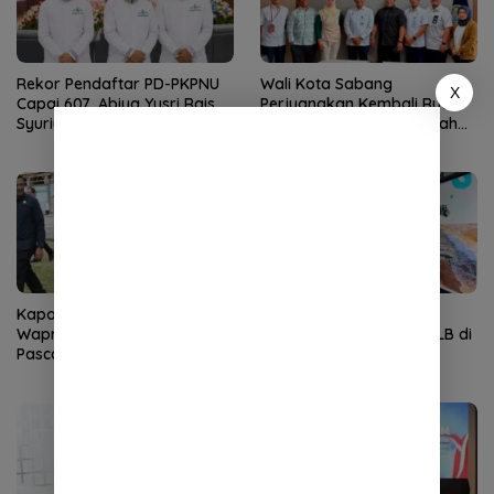
Rekor Pendaftar PD-PKPNU
Wali Kota Sabang
X
Capai 607, Abiya Yusri Rais
Perjuangkan Kembali Rute
Syuriyah PCNU Pijay:
Sabang-Medan, Permudah
Kaderisasi Merupakan
Akses Wisatawan ke Pulau
Jantung Jam’iyah
Weh
Kapolda Aceh Dampingi
IHT Ketunaan Perkuat
Wapres Tinjau Rehabilitasi
Kompetensi Guru Non-PLB di
Pascabencana di Gayo Lues
SLB TNCC