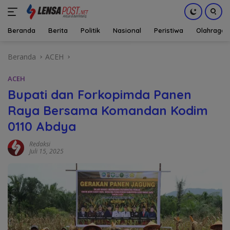
Beranda
Berita
Politik
Nasional
Peristiwa
Olahraga
Langsung
Beranda
ACEH
ke
konten
ACEH
Bupati dan Forkopimda Panen
Raya Bersama Komandan Kodim
0110 Abdya
Redaksi
Juli 15, 2025