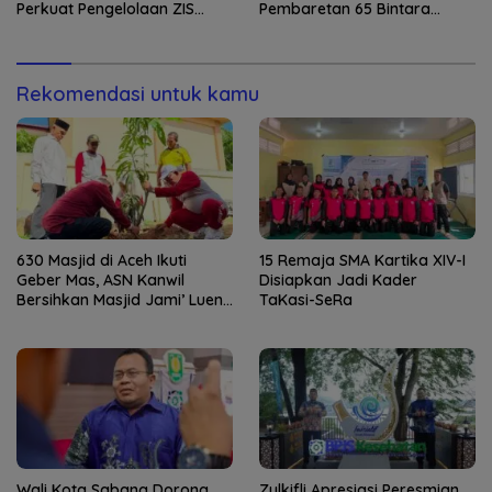
Perkuat Pengelolaan ZIS
Pembaretan 65 Bintara
yang Amanah
Remaja Satbrimob
Rekomendasi untuk kamu
630 Masjid di Aceh Ikuti
15 Remaja SMA Kartika XIV-I
Geber Mas, ASN Kanwil
Disiapkan Jadi Kader
Bersihkan Masjid Jami’ Lueng
TaKasi-SeRa
Bata
Wali Kota Sabang Dorong
Zulkifli Apresiasi Peresmian