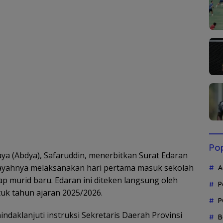
Pop
a (Abdya), Safaruddin, menerbitkan Surat Edaran
layahnya melaksanakan hari pertama masuk sekolah
A
 murid baru. Edaran ini diteken langsung oleh
P
tuk tahun ajaran 2025/2026.
P
ndaklanjuti instruksi Sekretaris Daerah Provinsi
B