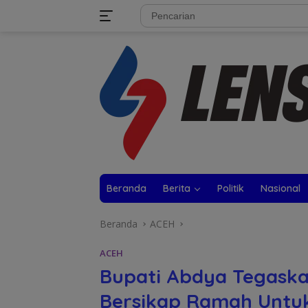
Langsung
tutup
ke
konten
Beranda
Berita
Politik
Nasional
Beranda
ACEH
ACEH
Bupati Abdya Tegaska
Bersikap Ramah Untuk