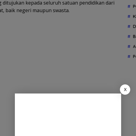
g ditujukan kepada seluruh satuan pendidikan dari
P
, baik negeri maupun swasta.
K
D
B
A
P
X