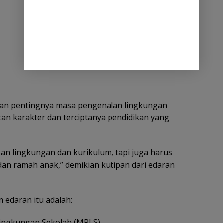
kan pentingnya masa pengenalan lingkungan
an karakter dan terciptanya pendidikan yang
an lingkungan dan kurikulum, tapi juga harus
n ramah anak,” demikian kutipan dari edaran
 edaran itu adalah:
ingkungan Sekolah (MPLS)