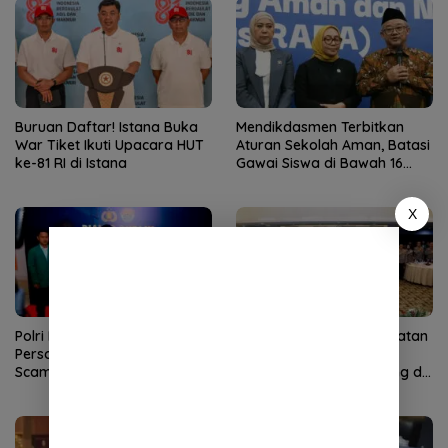
Buruan Daftar! Istana Buka
Mendikdasmen Terbitkan
War Tiket Ikuti Upacara HUT
Aturan Sekolah Aman, Batasi
ke-81 RI di Istana
Gawai Siswa di Bawah 16
Tahun
X
Polri Perkuat Kapasitas
Polri Gelar Dialog Penguatan
Personel Hadapi Modus Love
Internal untuk Hadapi
Scamming yang Kian
Ancaman Love Scamming di
Kompleks
Era Digital