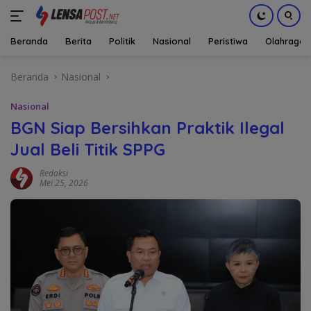
Beranda
Berita
Politik
Nasional
Peristiwa
Olahraga
Langsung
Beranda
Nasional
ke
konten
Nasional
BGN Siap Bersihkan Praktik Ilegal
Jual Beli Titik SPPG
Redaksi
Mei 25, 2026