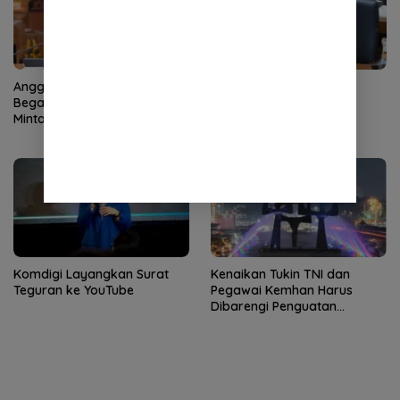
Anggota DPR Soroti Kasus
Vita Ervina Minta BPJS
Begal Pelajar di Palembang,
Ketenagakerjaan Tak
Minta Perlindungan Anak
Abaikan Standar
Diperkuat
Keselamatan Saat Pelatihan
Komdigi Layangkan Surat
Kenaikan Tukin TNI dan
Teguran ke YouTube
Pegawai Kemhan Harus
Dibarengi Penguatan
Kapasitas Kelembagaan