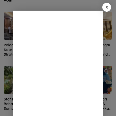
Aceh
X
Polda Aceh–PLN Tingkatkan
KMA Lantik Dr Sutio sebagai
Koordinasi Amankan Proyek
Ketua Pengadilan Tinggi
Strategis
Banda Aceh, Nursyam Pindah
ke Banjarmasin
Staf Khusus Wali Nanggroe
Tampil Percaya Diri di Hari
Bahas Penguatan Kerja
Anak Nasional, Siswa SLB
Sama Aceh–India dengan
TNCC Banda Aceh Tunjukkan
Konsul Jenderal India
Potensi Luar Biasa