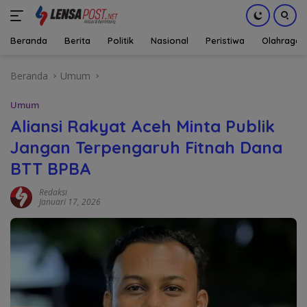
Beranda
Berita
Politik
Nasional
Peristiwa
Olahraga
Langsung
Beranda
Umum
ke
konten
Umum
Aliansi Rakyat Aceh Minta Publik
Jangan Terpengaruh Fitnah Dana
BTT BPBA
Redaksi
Januari 17, 2026