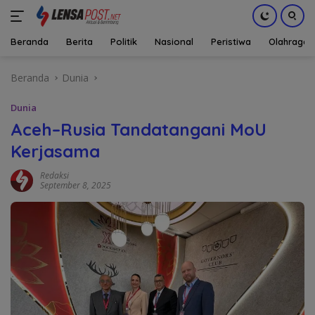
Beranda
Berita
Politik
Nasional
Peristiwa
Olahraga
Langsung
Beranda
Dunia
ke
konten
Dunia
Aceh–Rusia Tandatangani MoU
Kerjasama
Redaksi
September 8, 2025