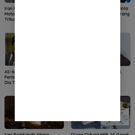
Iran Hancurkan Pesawat
Netanyahu Ketar Ketir Minta
Mata-Mata AS Senilai Rp4,6
Bantuan Negara Lain Serang
Triliun di Pangkalan Saudi
Iran
AS–Israel Targetkan
Profil Mojtaba Khamenei,
Pemimpin Baru Iran, Trump:
Pemimpin Baru Iran
Dia Tak Akan Bertahan Lama
Pengganti Ali Khamenei
Iran Bombardir Kilang
Drone Diduga Milik AS Gagal