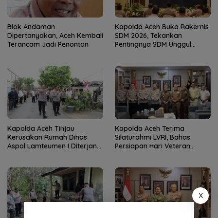
Blok Andaman
Kapolda Aceh Buka Rakernis
Dipertanyakan, Aceh Kembali
SDM 2026, Tekankan
Terancam Jadi Penonton
Pentingnya SDM Unggul
untuk Pelayanan Polri
Humanis
Kapolda Aceh Tinjau
Kapolda Aceh Terima
Kerusakan Rumah Dinas
Silaturahmi LVRI, Bahas
Aspol Lamteumen I Diterjang
Persiapan Hari Veteran
Angin Kencang
Nasional ke-77
X