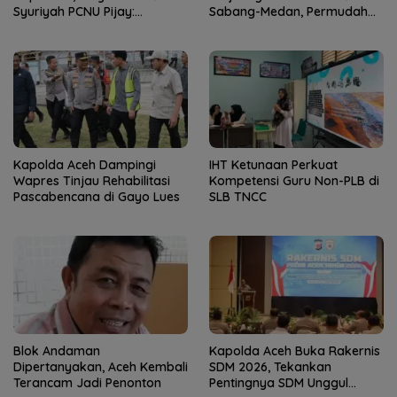
Syuriyah PCNU Pijay:
Sabang-Medan, Permudah
Kaderisasi Merupakan
Akses Wisatawan ke Pulau
Jantung Jam’iyah
Weh
Kapolda Aceh Dampingi
IHT Ketunaan Perkuat
Wapres Tinjau Rehabilitasi
Kompetensi Guru Non-PLB di
Pascabencana di Gayo Lues
SLB TNCC
Blok Andaman
Kapolda Aceh Buka Rakernis
Dipertanyakan, Aceh Kembali
SDM 2026, Tekankan
Terancam Jadi Penonton
Pentingnya SDM Unggul