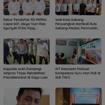
Rekor Pendaftar PD-PKPNU
Wali Kota Sabang
Capai 607, Abiya Yusri Rais
Perjuangkan Kembali Rute
Syuriyah PCNU Pijay:
Sabang-Medan, Permudah
Kaderisasi Merupakan
Akses Wisatawan ke Pulau
Jantung Jam’iyah
Weh
Kapolda Aceh Dampingi
IHT Ketunaan Perkuat
Wapres Tinjau Rehabilitasi
Kompetensi Guru Non-PLB di
Pascabencana di Gayo Lues
SLB TNCC