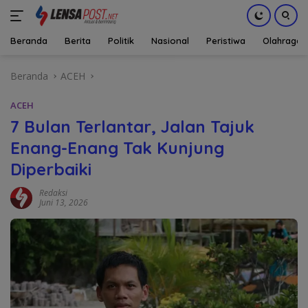
Beranda
Berita
Politik
Nasional
Peristiwa
Olahraga
Langsung
Beranda
ACEH
ke
konten
ACEH
7 Bulan Terlantar, Jalan Tajuk
Enang-Enang Tak Kunjung
Diperbaiki
Redaksi
Juni 13, 2026