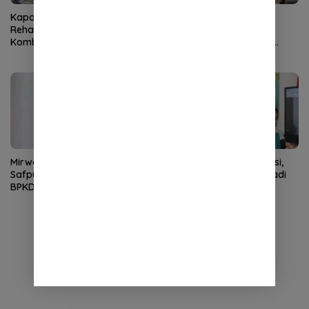
Kapolres Aceh Selatan Janji
Kapolda Aceh Terima
Rehab Rumah Janda Eks
Silaturahmi Kasdam
Kombatan GAM hingga
Iskandar Muda, Perkuat
Bantu Modal UMKM
Sinergitas TNI-Polri
Mirwan Tunjuk Denny Herry
STISNU Aceh Lolos Visitasi,
Safputra sebagai Plt Kepala
Selangkah Lagi Resmi Jadi
BPKD Aceh Selatan
Institut