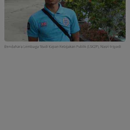
Bendahara Lembaga Studi Kajian Kebijakan Publik (LSK2P), Nasri Irsyadi