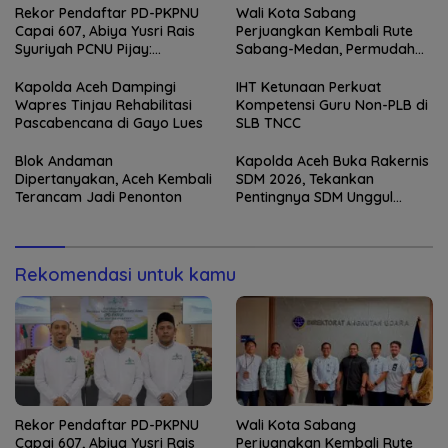
Rekor Pendaftar PD-PKPNU
Wali Kota Sabang
Capai 607, Abiya Yusri Rais
Perjuangkan Kembali Rute
Syuriyah PCNU Pijay:
Sabang-Medan, Permudah
Kaderisasi Merupakan
Akses Wisatawan ke Pulau
Jantung Jam’iyah
Weh
Kapolda Aceh Dampingi
IHT Ketunaan Perkuat
Wapres Tinjau Rehabilitasi
Kompetensi Guru Non-PLB di
Pascabencana di Gayo Lues
SLB TNCC
Blok Andaman
Kapolda Aceh Buka Rakernis
Dipertanyakan, Aceh Kembali
SDM 2026, Tekankan
Terancam Jadi Penonton
Pentingnya SDM Unggul
untuk Pelayanan Polri
Humanis
Rekomendasi untuk kamu
Rekor Pendaftar PD-PKPNU
Wali Kota Sabang
Capai 607, Abiya Yusri Rais
Perjuangkan Kembali Rute