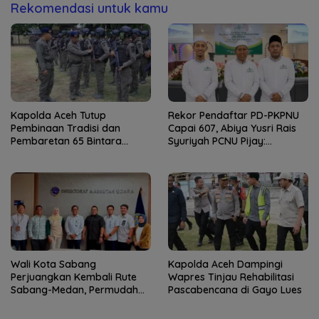
Rekomendasi untuk kamu
Kapolda Aceh Tutup
Rekor Pendaftar PD-PKPNU
Pembinaan Tradisi dan
Capai 607, Abiya Yusri Rais
Pembaretan 65 Bintara
Syuriyah PCNU Pijay:
Remaja Satbrimob
Kaderisasi Merupakan
Jantung Jam’iyah
Wali Kota Sabang
Kapolda Aceh Dampingi
Perjuangkan Kembali Rute
Wapres Tinjau Rehabilitasi
Sabang-Medan, Permudah
Pascabencana di Gayo Lues
Akses Wisatawan ke Pulau
Weh