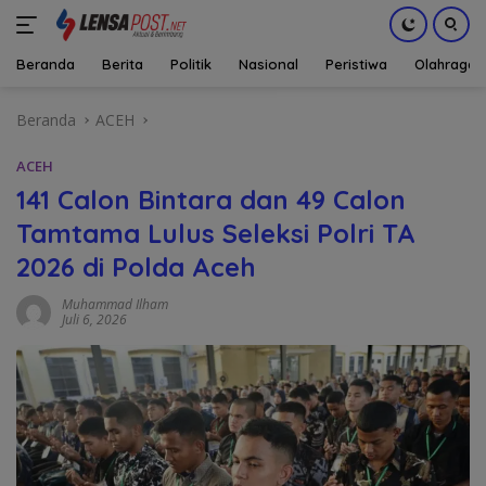
Beranda
Berita
Politik
Nasional
Peristiwa
Olahraga
Langsung
Beranda
ACEH
ke
konten
ACEH
141 Calon Bintara dan 49 Calon
Tamtama Lulus Seleksi Polri TA
2026 di Polda Aceh
Muhammad Ilham
Juli 6, 2026