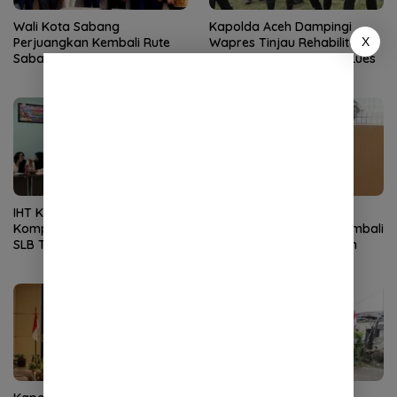
Wali Kota Sabang
Kapolda Aceh Dampingi
X
Perjuangkan Kembali Rute
Wapres Tinjau Rehabilitasi
Sabang-Medan, Permudah
Pascabencana di Gayo Lues
Akses Wisatawan ke Pulau
Weh
IHT Ketunaan Perkuat
Blok Andaman
Kompetensi Guru Non-PLB di
Dipertanyakan, Aceh Kembali
SLB TNCC
Terancam Jadi Penonton