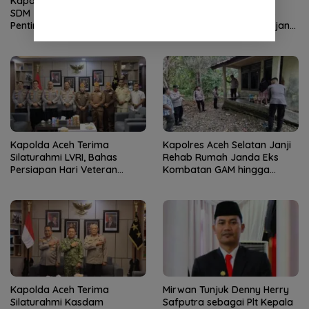
Kapolda Aceh Buka Rakernis
Kapolda Aceh Tinjau
SDM 2026, Tekankan
Kerusakan Rumah Dinas
Pentingnya SDM Unggul
Aspol Lamteumen I Diterjang
untuk Pelayanan Polri
Angin Kencang
Humanis
Kapolda Aceh Terima
Kapolres Aceh Selatan Janji
Silaturahmi LVRI, Bahas
Rehab Rumah Janda Eks
Persiapan Hari Veteran
Kombatan GAM hingga
Nasional ke-77
Bantu Modal UMKM
Kapolda Aceh Terima
Mirwan Tunjuk Denny Herry
Silaturahmi Kasdam
Safputra sebagai Plt Kepala