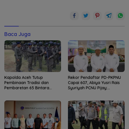
Baca Juga
Kapolda Aceh Tutup
Rekor Pendaftar PD-PKPNU
Pembinaan Tradisi dan
Capai 607, Abiya Yusri Rais
Pembaretan 65 Bintara
Syuriyah PCNU Pijay:
Remaja Satbrimob
Kaderisasi Merupakan
Jantung Jam’iyah