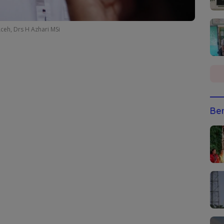
ceh, Drs H Azhari MSi
Ber