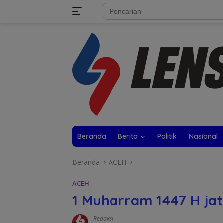
Langsung
tutup
ke
konten
Beranda
Berita
Politik
Nasional
Beranda
ACEH
ACEH
1 Muharram 1447 H ja
Redaksi