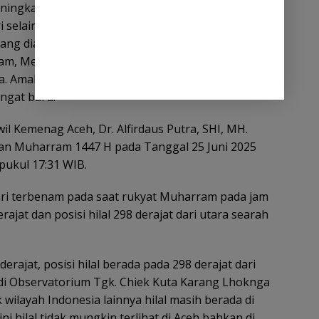
ningkatkan kualitas ibadah dan memperbanyak
i selain mengetahui tanggal dan liburannya,
ng dianjurkan di bulan Muharram, seperti puasa
am, Memperbanyak doa dan dzikir dan berbuat
a. Amalan ini menjadi cara menyambut tahun baru
ngat baru.
il Kemenag Aceh, Dr. Alfirdaus Putra, SHI, MH.
lan Muharram 1447 H pada Tanggal 25 Juni 2025
pukul 17:31 WIB.
hari terbenam pada saat rukyat Muharram pada jam
ajat dan posisi hilal 298 derajat dari utara searah
erajat, posisi hilal berada pada 298 derajat dari
l di Observatorium Tgk. Chiek Kuta Karang Lhoknga
k wilayah Indonesia lainnya hilal masih berada di
i hilal tidak mungkin terlihat di Aceh bahkan di