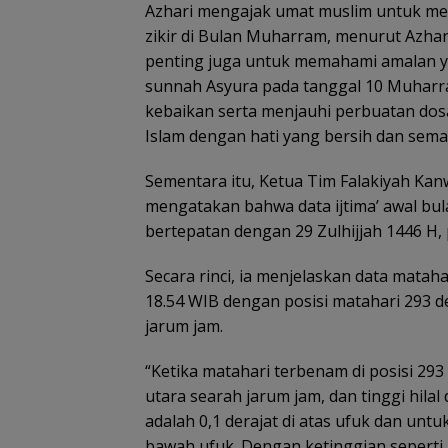
Azhari mengajak umat muslim untuk me
zikir di Bulan Muharram, menurut Azhar
penting juga untuk memahami amalan ya
sunnah Asyura pada tanggal 10 Muharr
kebaikan serta menjauhi perbuatan dos
Islam dengan hati yang bersih dan sema
Sementara itu, Ketua Tim Falakiyah Kanw
mengatakan bahwa data ijtima’ awal bu
bertepatan dengan 29 Zulhijjah 1446 H, 
Secara rinci, ia menjelaskan data mata
18.54 WIB dengan posisi matahari 293 der
jarum jam.
“Ketika matahari terbenam di posisi 293 d
utara searah jarum jam, dan tinggi hila
adalah 0,1 derajat di atas ufuk dan untu
bawah ufuk. Dengan ketinggian seperti in