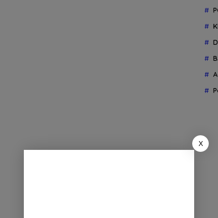
P
K
D
B
A
P
X