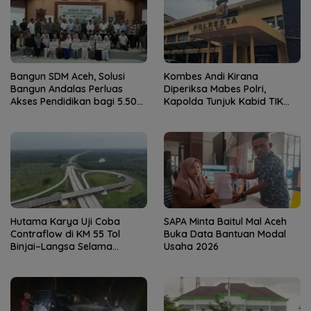
Bangun SDM Aceh, Solusi
Kombes Andi Kirana
Bangun Andalas Perluas
Diperiksa Mabes Polri,
Akses Pendidikan bagi 5.500
Kapolda Tunjuk Kabid TIK
Pelajar
sebagai Pelaksana Tugas
Kapolresta Banda Aceh
Hutama Karya Uji Coba
SAPA Minta Baitul Mal Aceh
Contraflow di KM 55 Tol
Buka Data Bantuan Modal
Binjai–Langsa Selama
Usaha 2026
Pemeliharaan Jembatan