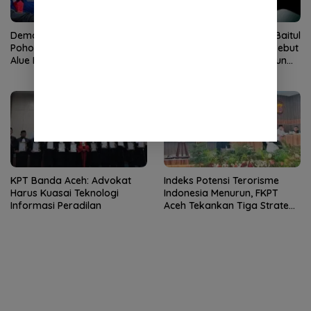
Demokrat Aceh Tanam
Dugaan Pungli Bantuan Baitul
Pohon di Bantaran Sungai
Mal Disorot, Pengamat Sebut
Alue Naga, Ajak Masyarakat
Biadab, APH Diminta Turun
Peduli Lingkungan
Tangan
KPT Banda Aceh: Advokat
Indeks Potensi Terorisme
Harus Kuasai Teknologi
Indonesia Menurun, FKPT
Informasi Peradilan
Aceh Tekankan Tiga Strategi
Pencegahan