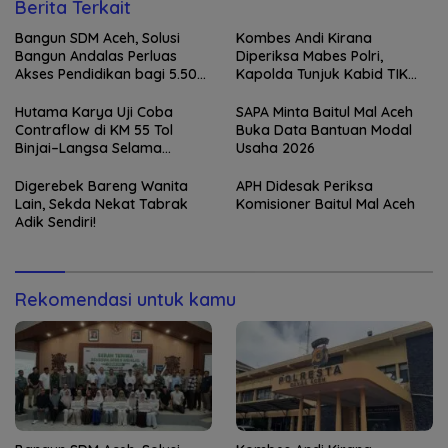
Berita Terkait
Bangun SDM Aceh, Solusi
Kombes Andi Kirana
Bangun Andalas Perluas
Diperiksa Mabes Polri,
Akses Pendidikan bagi 5.500
Kapolda Tunjuk Kabid TIK
Pelajar
sebagai Pelaksana Tugas
Kapolresta Banda Aceh
Hutama Karya Uji Coba
SAPA Minta Baitul Mal Aceh
Contraflow di KM 55 Tol
Buka Data Bantuan Modal
Binjai–Langsa Selama
Usaha 2026
Pemeliharaan Jembatan
Digerebek Bareng Wanita
APH Didesak Periksa
Lain, Sekda Nekat Tabrak
Komisioner Baitul Mal Aceh
Adik Sendiri!
Rekomendasi untuk kamu