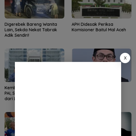
Digerebek Bareng Wanita
APH Didesak Periksa
Lain, Sekda Nekat Tabrak
Komisioner Baitul Mal Aceh
Adik Sendiri!
X
Kembali Nahkodai APDOK
Ketua DPRK Banda Aceh
PAI, Silahuddin Tuai Apresiasi
Serukan Perang Lawan
dari LPPM UNISAI Samalanga
Narkoba