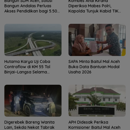
Bangun SDM Aceh, Solusi
Kombes Andi Kirana
Bangun Andalas Perluas
Diperiksa Mabes Polri,
Akses Pendidikan bagi 5.500
Kapolda Tunjuk Kabid TIK
Pelajar
sebagai Pelaksana Tugas
Kapolresta Banda Aceh
Hutama Karya Uji Coba
SAPA Minta Baitul Mal Aceh
Contraflow di KM 55 Tol
Buka Data Bantuan Modal
Binjai–Langsa Selama
Usaha 2026
Pemeliharaan Jembatan
Digerebek Bareng Wanita
APH Didesak Periksa
Lain, Sekda Nekat Tabrak
Komisioner Baitul Mal Aceh