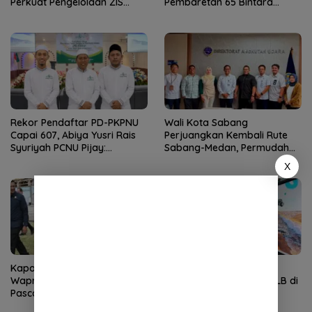
Perkuat Pengelolaan ZIS
Pembaretan 65 Bintara
yang Amanah
Remaja Satbrimob
Rekor Pendaftar PD-PKPNU
Wali Kota Sabang
Capai 607, Abiya Yusri Rais
Perjuangkan Kembali Rute
Syuriyah PCNU Pijay:
Sabang-Medan, Permudah
Kaderisasi Merupakan
Akses Wisatawan ke Pulau
X
Jantung Jam’iyah
Weh
Kapolda Aceh Dampingi
IHT Ketunaan Perkuat
Wapres Tinjau Rehabilitasi
Kompetensi Guru Non-PLB di
Pascabencana di Gayo Lues
SLB TNCC