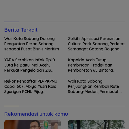
Berita Terkait
Wali Kota Sabang Dorong
Zulkifli Apresiasi Peresmian
Penguatan Peran Sabang
Culture Park Sabang, Perkuat
sebagai Pusat Bisnis Maritim
Semangat Gotong Royong
YARA Serahkan Infak Rp10
Kapolda Aceh Tutup
Juta ke Baitul Mal Aceh,
Pembinaan Tradisi dan
Perkuat Pengelolaan ZIS
Pembaretan 65 Bintara
yang Amanah
Remaja Satbrimob
Rekor Pendaftar PD-PKPNU
Wali Kota Sabang
Capai 607, Abiya Yusri Rais
Perjuangkan Kembali Rute
Syuriyah PCNU Pijay:
Sabang-Medan, Permudah
Kaderisasi Merupakan
Akses Wisatawan ke Pulau
Jantung Jam’iyah
Weh
Rekomendasi untuk kamu