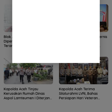
Blok Andaman
Kapolda Aceh Buka Rakernis
Dipertanyakan, Aceh Kembali
SDM 2026, Tekankan
Terancam Jadi Penonton
Pentingnya SDM Unggul
untuk Pelayanan Polri
Humanis
Kapolda Aceh Tinjau
Kapolda Aceh Terima
Kerusakan Rumah Dinas
Silaturahmi LVRI, Bahas
Aspol Lamteumen I Diterjang
Persiapan Hari Veteran
Angin Kencang
Nasional ke-77