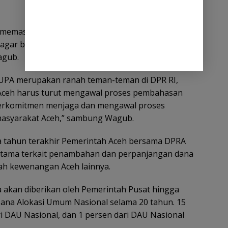
 memasuki masa persidangan II, karena itu draft
gar bisa segera dibahas. Karena target kita, revisi
agub.
PA merupakan ranah teman-teman di DPR RI,
Aceh harus turut mengawal proses pembahasan
 berkomitmen menjaga dan mengawal proses
masyarakat Aceh,” sambung Wagub.
a tahun terakhir Pemerintah Aceh bersama DPRA
rutama terkait penambahan dan perpanjangan dana
h kewenangan Aceh lainnya.
 akan diberikan oleh Pemerintah Pusat hingga
ana Alokasi Umum Nasional selama 20 tahun. 15
i DAU Nasional, dan 1 persen dari DAU Nasional