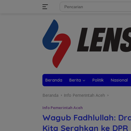
Langsung
tutup
ke
konten
Beranda
Berita
Politik
Nasional
Beranda
Info Pemerintah Aceh
Info Pemerintah Aceh
Wagub Fadhlullah: Dra
Kita Serahkan ke DPR 