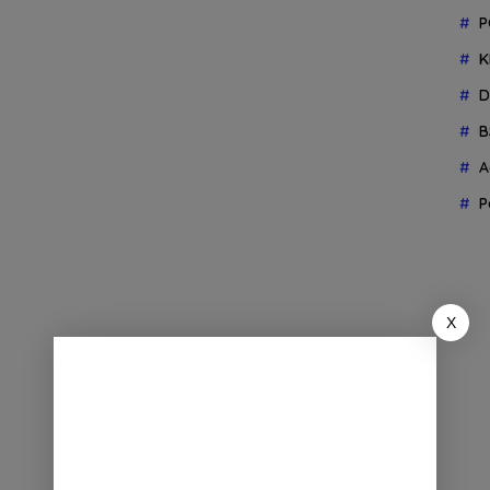
P
K
D
B
A
P
X