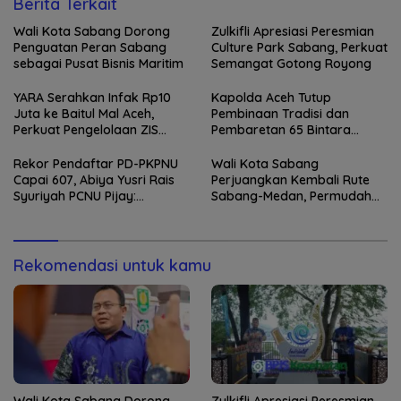
Berita Terkait
Wali Kota Sabang Dorong
Zulkifli Apresiasi Peresmian
Penguatan Peran Sabang
Culture Park Sabang, Perkuat
sebagai Pusat Bisnis Maritim
Semangat Gotong Royong
YARA Serahkan Infak Rp10
Kapolda Aceh Tutup
Juta ke Baitul Mal Aceh,
Pembinaan Tradisi dan
Perkuat Pengelolaan ZIS
Pembaretan 65 Bintara
yang Amanah
Remaja Satbrimob
Rekor Pendaftar PD-PKPNU
Wali Kota Sabang
Capai 607, Abiya Yusri Rais
Perjuangkan Kembali Rute
Syuriyah PCNU Pijay:
Sabang-Medan, Permudah
Kaderisasi Merupakan
Akses Wisatawan ke Pulau
Jantung Jam’iyah
Weh
Rekomendasi untuk kamu
Wali Kota Sabang Dorong
Zulkifli Apresiasi Peresmian