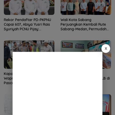
Rekor Pendaftar PD-PKPNU
Wali Kota Sabang
Capai 607, Abiya Yusri Rais
Perjuangkan Kembali Rute
Syuriyah PCNU Pijay:
Sabang-Medan, Permudah
Kaderisasi Merupakan
Akses Wisatawan ke Pulau
Jantung Jam’iyah
Weh
X
Kapolda Aceh Dampingi
IHT Ketunaan Perkuat
Wapres Tinjau Rehabilitasi
Kompetensi Guru Non-PLB di
Pascabencana di Gayo Lues
SLB TNCC