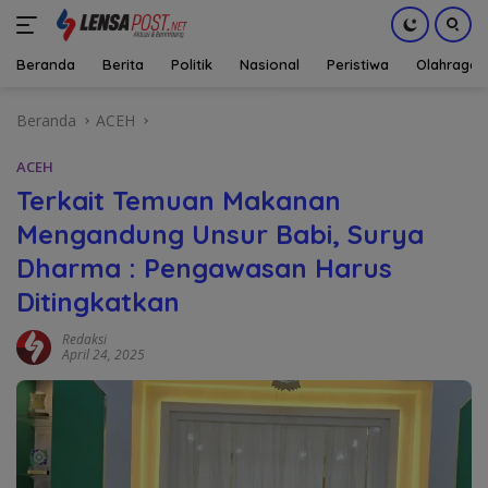
Beranda
Berita
Politik
Nasional
Peristiwa
Olahraga
Langsung
Beranda
ACEH
ke
konten
ACEH
Terkait Temuan Makanan
Mengandung Unsur Babi, Surya
Dharma : Pengawasan Harus
Ditingkatkan
Redaksi
April 24, 2025