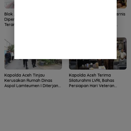
Blok Andaman
Kapolda Aceh Buka Rakernis
Dipertanyakan, Aceh Kembali
SDM 2026, Tekankan
Terancam Jadi Penonton
Pentingnya SDM Unggul
untuk Pelayanan Polri
Humanis
Kapolda Aceh Tinjau
Kapolda Aceh Terima
Kerusakan Rumah Dinas
Silaturahmi LVRI, Bahas
Aspol Lamteumen I Diterjang
Persiapan Hari Veteran
Angin Kencang
Nasional ke-77