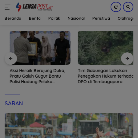
Beranda
Berita
Politik
Nasional
Peristiwa
Olahraga
Langsung
ke
konten
Aksi Heroik Berujung Duka,
Tim Gabungan Lakukan
Pratu Galuh Gugur Bantu
Penegakan Hukum terhadap
Polisi Hadang Pelaku
DPO di Tembagapura
Narkoba di Bireuen
SARAN