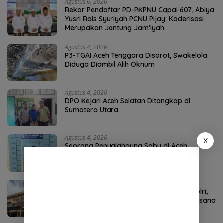
Agustus 6, 2026
Rekor Pendaftar PD-PKPNU Capai 607, Abiya
Yusri Rais Syuriyah PCNU Pijay: Kaderisasi
Merupakan Jantung Jam’iyah
Agustus 4, 2026
P3-TGAI Aceh Tenggara Disorot, Swakelola
Diduga Diambil Alih Oknum
Agustus 4, 2026
DPO Kejari Aceh Selatan Ditangkap di
Sumatera Utara
Agustus 4, 2026
X
Seorang Penyalahguna Sabu di Aceh
Tenggara Diciduk Polisi
Agustus 7, 2026
Kombes Andi Kirana Diperiksa Mabes Polri,
Kapolda Tunjuk Kabid TIK sebagai Pelaksana
Tugas Kapolresta Banda Aceh