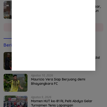
Agustus 8, 2026
Kakao Aceh Tenggara Punya Potensi Besar,
SMK PP Kutacane Siapkan SDM dari Kebun
hingga Industri
Selengkapnya
Berita Olahraga
Agustus 10, 2026
Kemenangan Uji Coba Perdana Jadi Modal
Borneo FC Menatap Musim Baru
Agustus 10, 2026
Mauricio Vera Siap Berjuang demi
Bhayangkara FC
Agustus 9, 2026
Momen HUT ke-81 RI, Pelti Abdya Gelar
Turnamen Tenis Lapangan