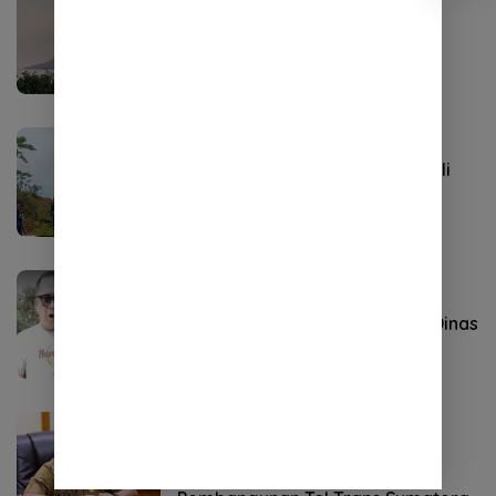
Headline
,
NEWS
April 23, 2024
Penurunan Aktivitas Vulkanik,
Gunung Ruang Berstatus Siaga
ACEH
April 18, 2024
Polres Nagan Raya Gelar Patroli
Gabungan untuk Tertibkan
Tambang Ilegal
NEWS
April 17, 2024
Sopir Fortuner Palsukan Pelat Dinas
TNI untuk Hindari Ganjil Genap
Info Pemerintah Aceh
April 16, 2024
Tol Sigli – Langsa Masuk dalam
Pengusahaan Tahap III