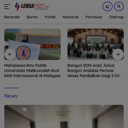
Beranda
Berita
Politik
Nasional
Peristiwa
Olahraga
Langsung
ke
konten
Mahasiswa Ilmu Politik
Bangun SDM Aceh, Solusi
Universitas Malikussaleh Ikuti
Bangun Andalas Perluas
KKN Internasional di Malaysia
Akses Pendidikan bagi 5.500
Pelajar
News