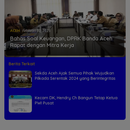
ACEH
Februari 10, 2025
Bahas Soal Keuangan, DPRK Banda Aceh
Rapat dengan Mitra Kerja
Berita Terkait
Sekda Aceh Ajak Semua Pihak Wujudkan
Pilkada Serentak 2024 yang Berintegritas
Kecam DK, Hendry Ch Bangun Tetap Ketua
PWI Pusat