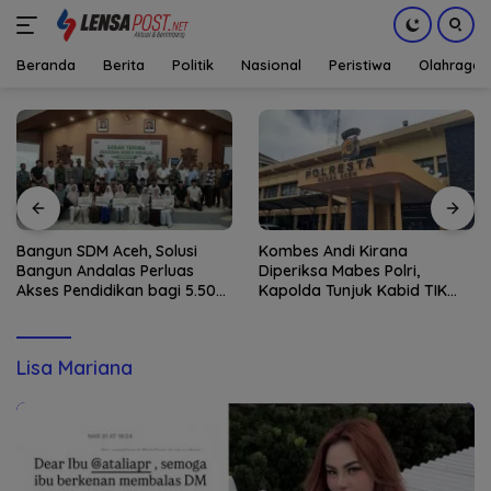
Beranda
Berita
Politik
Nasional
Peristiwa
Olahraga
Langsung
ke
konten
Bangun SDM Aceh, Solusi
Kombes Andi Kirana
Bangun Andalas Perluas
Diperiksa Mabes Polri,
Akses Pendidikan bagi 5.500
Kapolda Tunjuk Kabid TIK
Pelajar
sebagai Pelaksana Tugas
Kapolresta Banda Aceh
Lisa Mariana