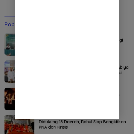
Popular Post
Agustus 2, 2026
STISNU Aceh Lolos Visitasi, Selangkah Lagi
Resmi Jadi Institut
Agustus 6, 2026
Rekor Pendaftar PD-PKPNU Capai 607, Abiya
Yusri Rais Syuriyah PCNU Pijay: Kaderisasi
Merupakan Jantung Jam’iyah
Agustus 8, 2026
Kebakaran Hebat Landa Ponpes di Aceh
Tenggara, 36 Santri Terdampak
Agustus 3, 2026
Didukung 18 Daerah, Rahul Siap Bangkitkan
PNA dari Krisis