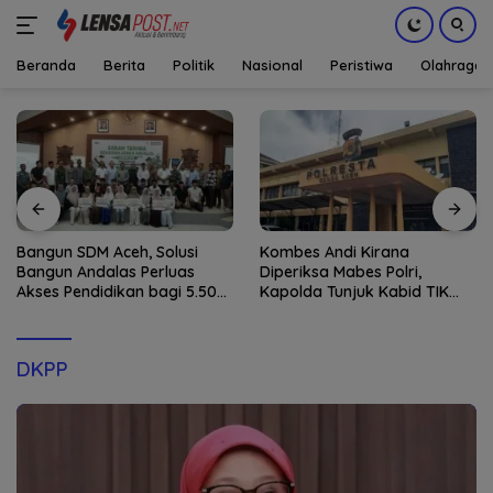
Beranda
Berita
Politik
Nasional
Peristiwa
Olahraga
Langsung
ke
konten
Bangun SDM Aceh, Solusi
Kombes Andi Kirana
Bangun Andalas Perluas
Diperiksa Mabes Polri,
Akses Pendidikan bagi 5.500
Kapolda Tunjuk Kabid TIK
Pelajar
sebagai Pelaksana Tugas
Kapolresta Banda Aceh
DKPP