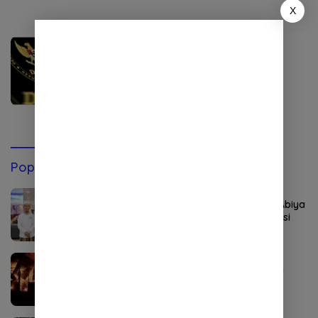
X
Headline
,
Nasional
Maret 12, 2023
DKPP Periksa Ketua KPU soal
Wanita Emas dalam Sidang
Tertutup Besok
Popular Post
Agustus 6, 2026
Rekor Pendaftar PD-PKPNU Capai 607, Abiya
Yusri Rais Syuriyah PCNU Pijay: Kaderisasi
Merupakan Jantung Jam’iyah
Agustus 8, 2026
Kebakaran Hebat Landa Ponpes di Aceh
Tenggara, 36 Santri Terdampak