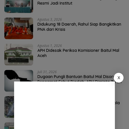
Resmi Jadi Institut
Agustus 3, 2026
Didukung 18 Daerah, Rahul Siap Bangkitkan
PNA dari Krisis
Agustus 1, 2026
APH Didesak Periksa Komisioner Baitul Mal
Aceh
Juli 31, 2026
Dugaan Pungli Bantuan Baitul Mal Disorot,
X
Pengamat Sebut Biadab, APH Diminta Turun
Tangan
Agustus 4, 2026
P3-TGAI Aceh Tenggara Disorot, Swakelola
Diduga Diambil Alih Oknum
Agustus 4, 2026
DPO Kejari Aceh Selatan Ditangkap di