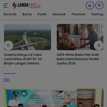
Beranda
Berita
Politik
Nasional
Peristiwa
Olahraga
Langsung
ke
konten
Hutama Karya Uji Coba
SAPA Minta Baitul Mal Aceh
Contraflow di KM 55 Tol
Buka Data Bantuan Modal
Binjai–Langsa Selama
Usaha 2026
Pemeliharaan Jembatan
DD