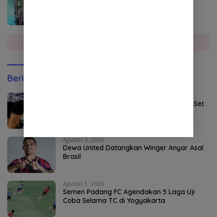
Sumatera Utara
Selengkapnya
Berita Olahraga
Agustus 5, 2026
Persebaya Maksimalkan Open Play dan Set
Pieces
Agustus 5, 2026
Dewa United Datangkan Winger Anyar Asal
Brasil
Agustus 5, 2026
Semen Padang FC Agendakan 5 Laga Uji
Coba Selama TC di Yogyakarta