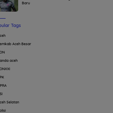
Baru
ular Tags
ceh
emkab Aceh Besar
ON
anda aceh
ONXXI
PK
PRA
SI
ceh Selatan
olisi