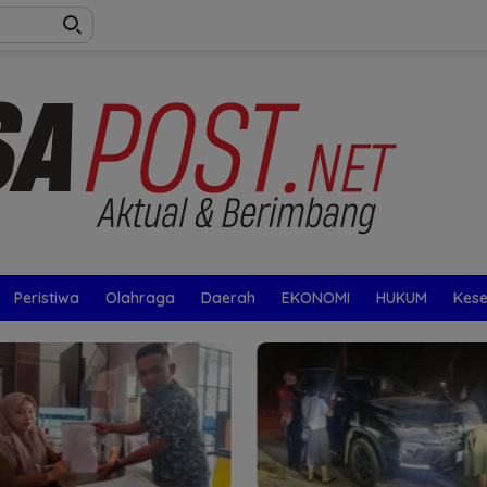
Peristiwa
Olahraga
Daerah
EKONOMI
HUKUM
Kes