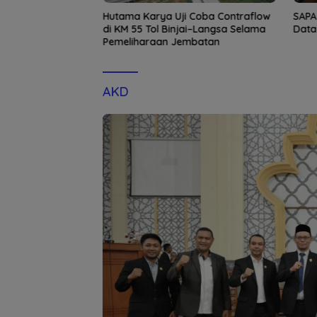
a Diperiksa
Hutama Karya Uji Coba Contraflow
SAPA
lda Tunjuk Kabid
di KM 55 Tol Binjai–Langsa Selama
Data
sana Tugas
Pemeliharaan Jembatan
 Aceh
AKD