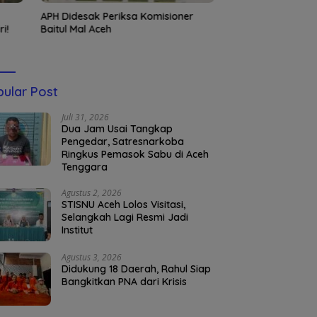
APH Didesak Periksa Komisioner
Kembali Nahkodai
i!
Baitul Mal Aceh
Silahuddin Tuai Ap
UNISAI Samalang
ular Post
Juli 31, 2026
Dua Jam Usai Tangkap
Pengedar, Satresnarkoba
Ringkus Pemasok Sabu di Aceh
Tenggara
Agustus 2, 2026
STISNU Aceh Lolos Visitasi,
Selangkah Lagi Resmi Jadi
Institut
Agustus 3, 2026
Didukung 18 Daerah, Rahul Siap
Bangkitkan PNA dari Krisis