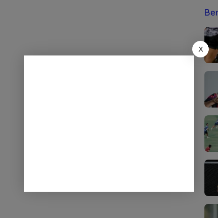
Ber
X