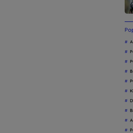
Pop
A
P
P
B
P
K
D
B
A
P