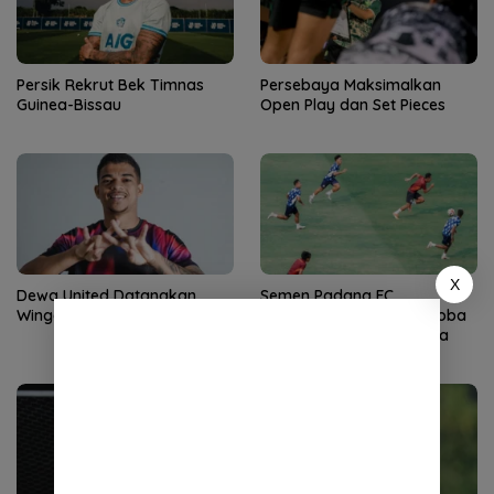
Persik Rekrut Bek Timnas
Persebaya Maksimalkan
Guinea-Bissau
Open Play dan Set Pieces
X
Dewa United Datangkan
Semen Padang FC
Winger Anyar Asal Brasil
Agendakan 5 Laga Uji Coba
Selama TC di Yogyakarta