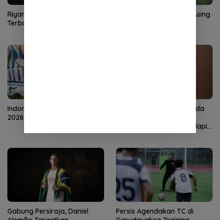
Riyandi Siap Beri Kontribusi
Persis Rekrut 2 Pemain Asing
Terbaik untuk Dewa United
Baru
Indonesia Open Taekwondo
Dek Gam Tunjuk Ari Nanda
2026 Resmi Bergulir
sebagai COO Persiraja,
Perkuat Manajemen Hadapi
Musim Baru
Gabung Persiraja, Daniel
Persis Agendakan TC di