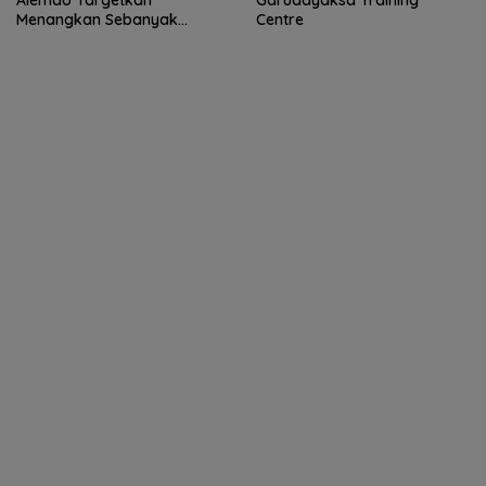
Alemão Targetkan
Garudayaksa Training
Menangkan Sebanyak
Centre
Mungkin Pertandingan