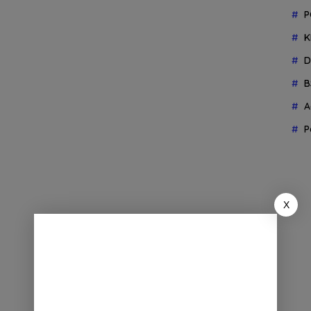
P
K
D
B
A
P
X