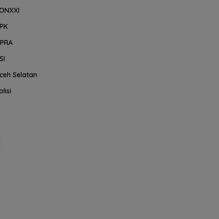
ONXXI
PK
PRA
SI
ceh Selatan
olisi