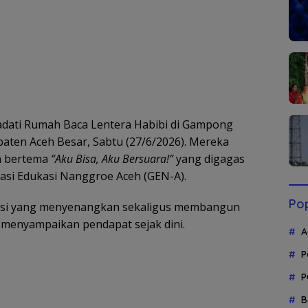
ati Rumah Baca Lentera Habibi di Gampong
ten Aceh Besar, Sabtu (27/6/2026). Mereka
n bertema
“Aku Bisa, Aku Bersuara!”
yang digagas
si Edukasi Nanggroe Aceh (GEN-A).
Pop
kasi yang menyenangkan sekaligus membangun
 menyampaikan pendapat sejak dini.
A
P
P
B