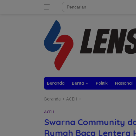
Langsung
tutup
ke
konten
Beranda
Berita
Politik
Nasional
Beranda
ACEH
ACEH
Swarna Community da
Rumah Baca Lentera H