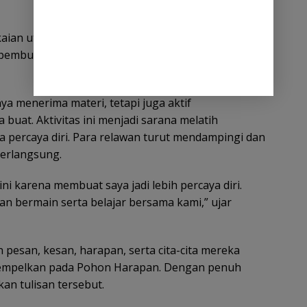
kaian utama kegiatan, yakni sesi edukasi tentang
a pembuatan “Pohon Harapan” sebagai media
ya menerima materi, tetapi juga aktif
at. Aktivitas ini menjadi sarana melatih
 percaya diri. Para relawan turut mendampingi dan
erlangsung.
ni karena membuat saya jadi lebih percaya diri.
n bermain serta belajar bersama kami,” ujar
pesan, kesan, harapan, serta cita-cita mereka
itempelkan pada Pohon Harapan. Dengan penuh
an tulisan tersebut.