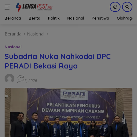
Beranda
Berita
Politik
Nasional
Peristiwa
Olahraga
Langsung
Beranda
Nasional
ke
konten
Nasional
Subadria Nuka Nahkodai DPC
PERADI Bekasi Raya
ROS
Juni 6, 2026