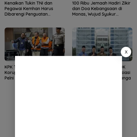
Kenaikan Tukin TNI dan
100 Ribu Jemaah Hadiri Zikir
Pegawai Kemhan Harus
dan Doa Kebangsaan di
Dibarengi Penguatan
Monas, Wujud Syukur
Kapasitas Kelembagaan
Kemerdekaan RI
X
KPK Tahan Empat Tersangka
Kembali Nahkodai APDOK
Korupsi Komisi Asuransi PT
PAI, Silahuddin Tuai Apresiasi
Pelni
dari LPPM UNISAI Samalanga