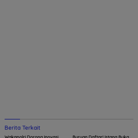
Berita Terkait
Wakapolri Dorong Inovasi
Buruan Daftar! Istana Buka