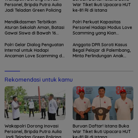
Personel, Bripda Putra Aulia
War Tiket Ikuti Upacara HUT
Jadi Teladan Green Policing
ke-81 RI di Istana
Mendikdasmen Terbitkan
Polri Perkuat Kapasitas
Aturan Sekolah Aman, Batasi
Personel Hadapi Modus Love
Gawai Siswa di Bawah 16
Scamming yang Kian
Tahun
Kompleks
Polri Gelar Dialog Penguatan
Anggota DPR Soroti Kasus
Internal untuk Hadapi
Begal Pelajar di Palembang,
Ancaman Love Scamming di
Minta Perlindungan Anak
Era Digital
Diperkuat
Rekomendasi untuk kamu
Wakapolri Dorong Inovasi
Buruan Daftar! Istana Buka
Personel, Bripda Putra Aulia
War Tiket Ikuti Upacara HUT
Jadi Teladan Green Policing
ke-81 RI di Istana