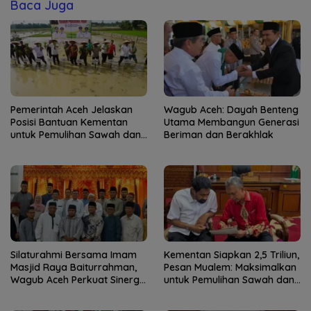
Baca Juga
Pemerintah Aceh Jelaskan
Wagub Aceh: Dayah Benteng
Posisi Bantuan Kementan
Utama Membangun Generasi
untuk Pemulihan Sawah dan
Beriman dan Berakhlak
Kebun
Silaturahmi Bersama Imam
Kementan Siapkan 2,5 Triliun,
Masjid Raya Baiturrahman,
Pesan Mualem: Maksimalkan
Wagub Aceh Perkuat Sinergi
untuk Pemulihan Sawah dan
dengan Ulama
Kebun