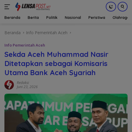
Beranda
Berita
Politik
Nasional
Peristiwa
Olahraga
Langsung
Beranda
Info Pemerintah Aceh
ke
konten
Info Pemerintah Aceh
Sekda Aceh Muhammad Nasir
Ditetapkan sebagai Komisaris
Utama Bank Aceh Syariah
Redaksi
Juni 23, 2026