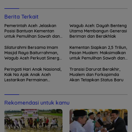
Berita Terkait
Pemerintah Aceh Jelaskan
Wagub Aceh: Dayah Benteng
Posisi Bantuan Kementan
Utama Membangun Generasi
untuk Pemulihan Sawah dan
Beriman dan Berakhlak
Kebun
Silaturahmi Bersama Imam
Kementan Siapkan 2,5 Triliun,
Masjid Raya Baiturrahman,
Pesan Mualem: Maksimalkan
Wagub Aceh Perkuat Sinergi
untuk Pemulihan Sawah dan
dengan Ulama
Kebun
Peringati Hari Anak Nasional,
Transisi Darurat Berakhir,
Kak Na Ajak Anak Aceh
Mualem dan Forkopimda
Lestarikan Permainan
Akan Tetapkan Status Baru
Tradisional
Rekomendasi untuk kamu