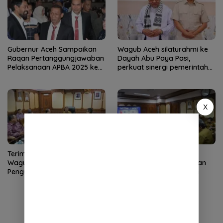
Gubernur Aceh Sampaikan
Wagub Aceh silaturahmi ke
Raqan Pertanggungjawaban
Dayah Abu Paya Pasi,
Pelaksanaan APBA 2025 ke
perkuat sinergi pemerintah
DPRA
dan ulama
X
Terima Audiensi LLDIKTI,
Wagub Aceh Ikuti Rapat
Wagub Fadhlullah Dorong
Percepatan Pembangunan
Penguatan SDM dan
Huntap Korban Bencana
Kolaborasi dengan PTS