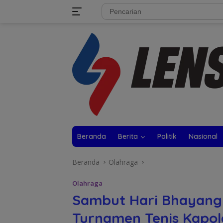
Langsung
tutup
ke
konten
Beranda
Berita
Politik
Nasional
Beranda
Olahraga
Olahraga
Sambut Hari Bhayangk
Turnamen Tenis Kapol