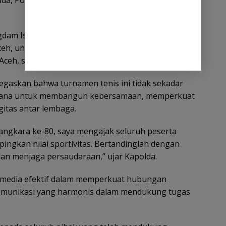
da, Polda Aceh, Polresta Banda Aceh, serta
gdam Iskandar Muda, Wakapolda Aceh, Irwasda
Aceh, unsur Forum Koordinasi Pimpinan Daerah
Aceh, serta tamu undangan lainnya.
gaskan bahwa turnamen tenis ini tidak sekadar
 sarana untuk membangun kebersamaan, memperkuat
itas antar lembaga.
ngkara ke-80, saya mengajak seluruh peserta
ngkan nilai sportivitas. Bertandinglah dengan
 dan menjaga persaudaraan,” ujar Kapolda.
media efektif dalam memperkuat hubungan
munikasi yang harmonis dalam mendukung tugas