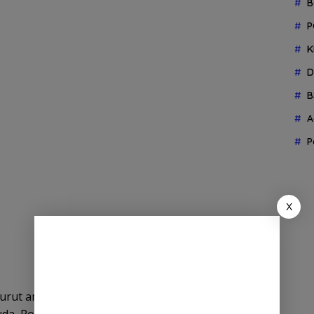
B
P
K
D
B
A
P
X
turut ambil bagian dalam kejuaraan tersebut. Para