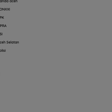
anda aceh
ONXXI
PK
PRA
SI
ceh Selatan
olisi