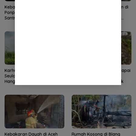
Kebakaran Hebat Landa
Karhutla 3 Hektare Lahan di
Ponpes di Aceh Tenggara, 36
Pidie Jaya Berhasil
Santri Terdampak
Dipadamkan, Tidak Ada
Korban Jiwa
Karhutla di Lembah
Karhutla di Aceh Barat Capai
Seulawah Aceh Besar
20,5 Hektare, Api Masih
Hanguskan 3 Hektare Lahan
Menjalar di Sejumlah Titik
Kebakaran Dayah di Aceh
Rumah Kosong di Blang