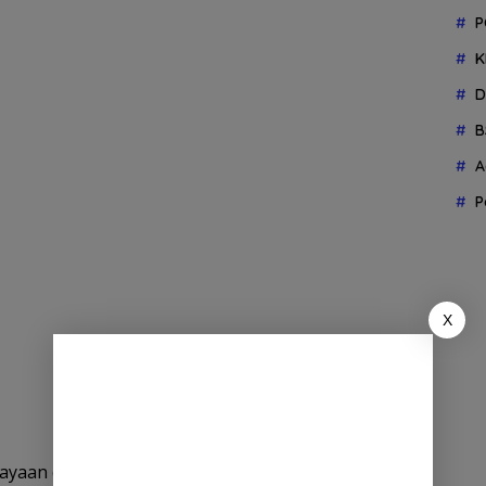
P
K
D
B
A
P
X
iayaan diduga melakukan beberapa kali pencurian