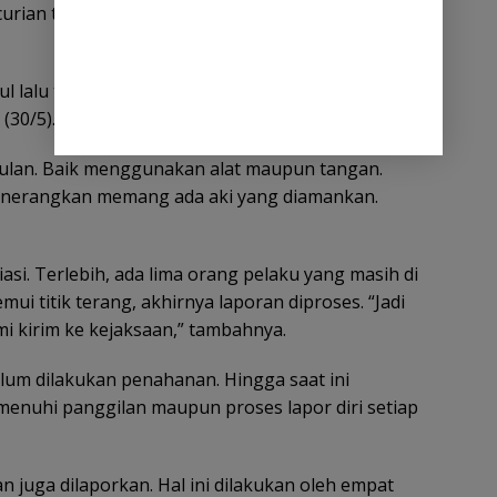
curian terakhir, akhirnya ditangkap oleh sesama
 lalu terjadilah penganiayaan,” katanya saat
(30/5).
lan. Baik menggunakan alat maupun tangan.
enerangkan memang ada aki yang diamankan.
si. Terlebih, ada lima orang pelaku yang masih di
 titik terang, akhirnya laporan diproses. “Jadi
mi kirim ke kejaksaan,” tambahnya.
lum dilakukan penahanan. Hingga saat ini
enuhi panggilan maupun proses lapor diri setiap
juga dilaporkan. Hal ini dilakukan oleh empat