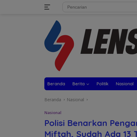
Langsung
tutup
ke
konten
Beranda
Berita
Politik
Nasional
Beranda
Nasional
Nasional
Polisi Benarkan Penga
Miftah, Sudah Ada 13 