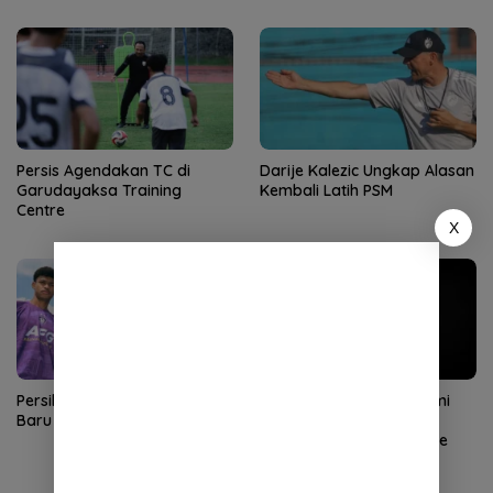
Persis Agendakan TC di
Darije Kalezic Ungkap Alasan
Garudayaksa Training
Kembali Latih PSM
Centre
X
Persik Perkenalkan 5 Pemain
Ilham Udin Armaiyn Resmi
Baru
Gabung Persiraja, Bidik
Promosi ke Super League