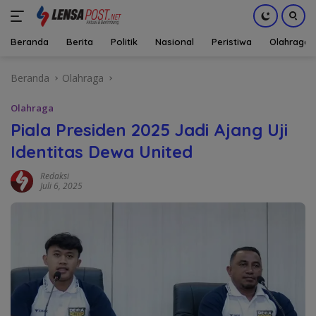
Beranda
Berita
Politik
Nasional
Peristiwa
Olahraga
Langsung
Beranda
Olahraga
ke
konten
Olahraga
Piala Presiden 2025 Jadi Ajang Uji
Identitas Dewa United
Redaksi
Juli 6, 2025