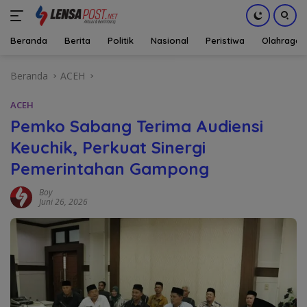
Beranda
Berita
Politik
Nasional
Peristiwa
Olahraga
Langsung
Beranda
ACEH
ke
konten
ACEH
Pemko Sabang Terima Audiensi
Keuchik, Perkuat Sinergi
Pemerintahan Gampong
Boy
Juni 26, 2026