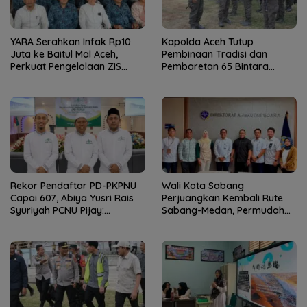
YARA Serahkan Infak Rp10
Kapolda Aceh Tutup
Juta ke Baitul Mal Aceh,
Pembinaan Tradisi dan
Perkuat Pengelolaan ZIS
Pembaretan 65 Bintara
yang Amanah
Remaja Satbrimob
Rekor Pendaftar PD-PKPNU
Wali Kota Sabang
Capai 607, Abiya Yusri Rais
Perjuangkan Kembali Rute
Syuriyah PCNU Pijay:
Sabang-Medan, Permudah
Kaderisasi Merupakan
Akses Wisatawan ke Pulau
Jantung Jam’iyah
Weh