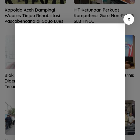
Kapolda Aceh Dampingi
IHT Ketunaan Perkuat
Wapres Tinjau Rehabilitasi
Kompetensi Guru Non-PLB di
X
Pascabencana di Gayo Lues
SLB TNCC
Blok Andaman
Kapolda Aceh Buka Rakernis
Dipertanyakan, Aceh Kembali
SDM 2026, Tekankan
Terancam Jadi Penonton
Pentingnya SDM Unggul
untuk Pelayanan Polri
Humanis