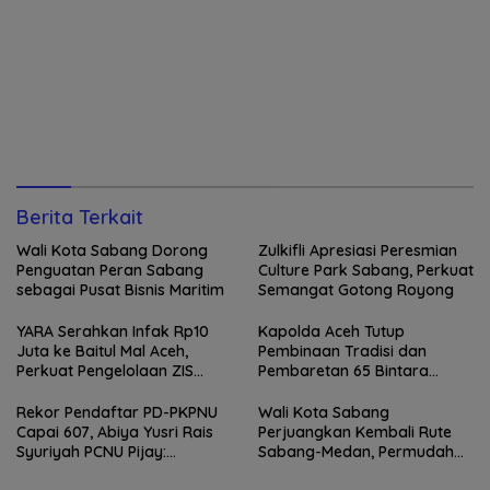
Berita Terkait
Wali Kota Sabang Dorong
Zulkifli Apresiasi Peresmian
Penguatan Peran Sabang
Culture Park Sabang, Perkuat
sebagai Pusat Bisnis Maritim
Semangat Gotong Royong
YARA Serahkan Infak Rp10
Kapolda Aceh Tutup
Juta ke Baitul Mal Aceh,
Pembinaan Tradisi dan
Perkuat Pengelolaan ZIS
Pembaretan 65 Bintara
yang Amanah
Remaja Satbrimob
Rekor Pendaftar PD-PKPNU
Wali Kota Sabang
Capai 607, Abiya Yusri Rais
Perjuangkan Kembali Rute
Syuriyah PCNU Pijay:
Sabang-Medan, Permudah
Kaderisasi Merupakan
Akses Wisatawan ke Pulau