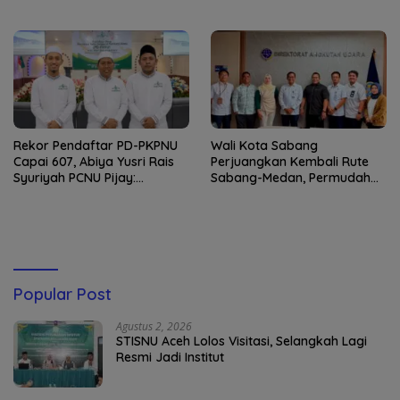
yang Amanah
Remaja Satbrimob
Rekor Pendaftar PD-PKPNU
Wali Kota Sabang
Capai 607, Abiya Yusri Rais
Perjuangkan Kembali Rute
Syuriyah PCNU Pijay:
Sabang-Medan, Permudah
Kaderisasi Merupakan
Akses Wisatawan ke Pulau
Jantung Jam’iyah
Weh
Popular Post
Agustus 2, 2026
STISNU Aceh Lolos Visitasi, Selangkah Lagi
Resmi Jadi Institut