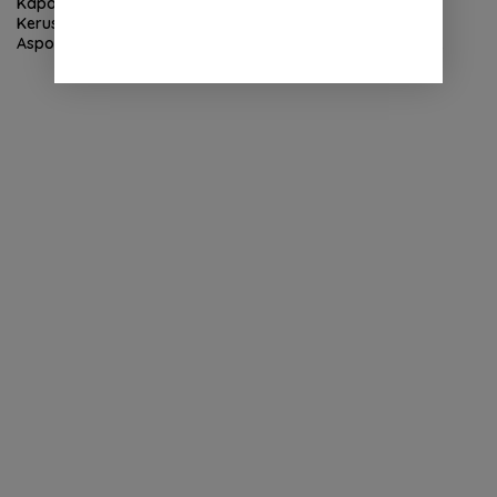
Kapolda Aceh Tinjau
Kapolda Aceh Terima
Kerusakan Rumah Dinas
Silaturahmi LVRI, Bahas
Aspol Lamteumen I Diterjang
Persiapan Hari Veteran
Angin Kencang
Nasional ke-77