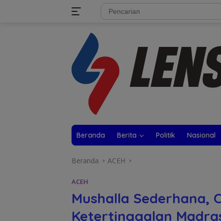
Langsung
tutup
ke
konten
Beranda
Berita
Politik
Nasional
Beranda
ACEH
ACEH
Mushalla Sederhana, C
Ketertinggalan Madra