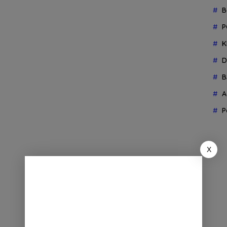
B
P
K
D
B
A
P
X