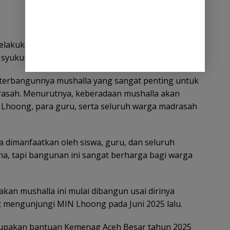
lakukan peusijuek atau tradisi adat Aceh berupa
syukur dan doa keselamatan.
 terbangunnya mushalla yang sangat penting untuk
rasah. Menurutnya, keberadaan mushalla akan
Lhoong, para guru, serta seluruh warga madrasah
sa dimanfaatkan oleh siswa, guru, dan seluruh
a, tapi bangunan ini sangat berharga bagi warga
an mushalla ini mulai dibangun usai dirinya
 mengunjungi MIN Lhoong pada Juni 2025 lalu.
erupakan bantuan Kemenag Aceh Besar tahun 2025