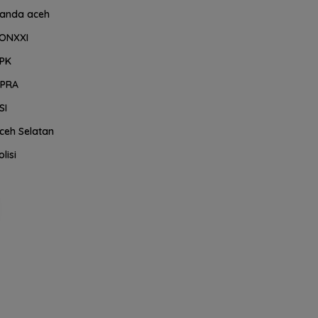
anda aceh
ONXXI
PK
PRA
SI
ceh Selatan
olisi