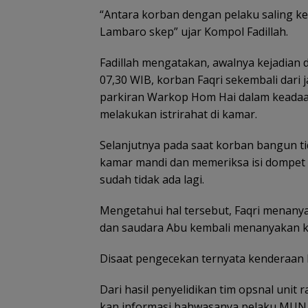
“Antara korban dengan pelaku saling ke
Lambaro skep” ujar Kompol Fadillah.
Fadillah mengatakan, awalnya kejadian d
07,30 WIB, korban Faqri sekembali dari 
parkiran Warkop Hom Hai dalam keadaan
melakukan istrirahat di kamar.
Selanjutnya pada saat korban bangun tid
kamar mandi dan memeriksa isi dompet
sudah tidak ada lagi.
Mengetahui hal tersebut, Faqri menan
dan saudara Abu kembali menanyakan 
Disaat pengecekan ternyata kenderaan k
Dari hasil penyelidikan tim opsnal uni
kan informasi bahwasanya pelaku MUN 