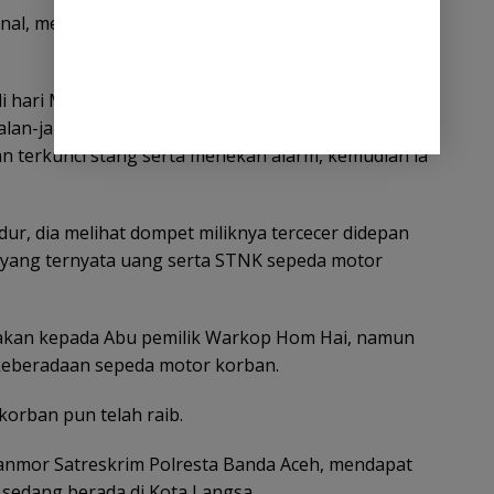
nal, mereka sama – sama bekerja di warung kopi di
i hari Minggu tanggal 27 April 2025 sekira pukul
jalan-jalan, memakirkan sepeda motornya di
 terkunci stang serta menekan alarm, kemudian ia
ur, dia melihat dompet miliknya tercecer didepan
 yang ternyata uang serta STNK sepeda motor
yakan kepada Abu pemilik Warkop Hom Hai, namun
keberadaan sepeda motor korban.
orban pun telah raib.
t ranmor Satreskrim Polresta Banda Aceh, mendapat
sedang berada di Kota Langsa.