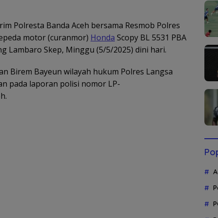
rim Polresta Banda Aceh bersama Resmob Polres
epeda motor (curanmor)
Honda
Scopy BL 5531 PBA
 Lambaro Skep, Minggu (5/5/2025) dini hari.
an Birem Bayeun wilayah hukum Polres Langsa
an pada laporan polisi nomor LP-
h.
Pop
A
P
P