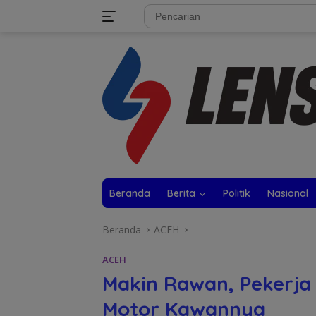
Langsung
tutup
ke
konten
Beranda
Berita
Politik
Nasional
Beranda
ACEH
ACEH
Makin Rawan, Pekerja
Motor Kawannya