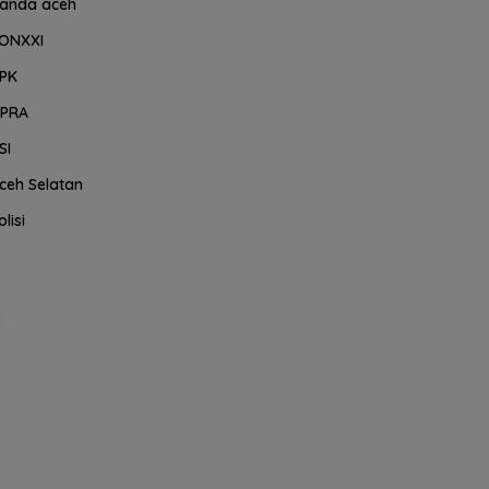
anda aceh
ONXXI
PK
PRA
SI
ceh Selatan
olisi