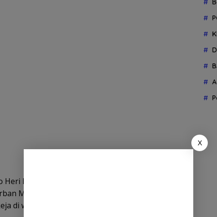
B
P
K
D
B
A
P
X
o Heri Purwono melalui Kasatreskrim Kompol
orban M Faqri Hudinsyah (21) dan pelaku MUN (23)
ja di warung kopi Hom Hai.