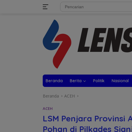
Langsung
tutup
ke
konten
Beranda
Berita
Politik
Nasional
Beranda
ACEH
ACEH
LSM Penjara Provinsi
Pohan di Pilkades Sian