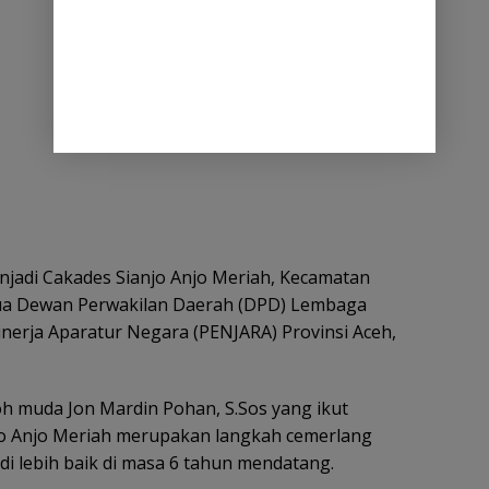
njadi Cakades Sianjo Anjo Meriah, Kecamatan
ua Dewan Perwakilan Daerah (DPD) Lembaga
erja Aparatur Negara (PENJARA) Provinsi Aceh,
oh muda Jon Mardin Pohan, S.Sos yang ikut
jo Anjo Meriah merupakan langkah cemerlang
 lebih baik di masa 6 tahun mendatang.