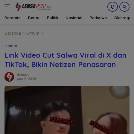
Beranda
Berita
Politik
Nasional
Peristiwa
Olahraga
Langsung
Beranda
Umum
ke
konten
Umum
Link Video Cut Salwa Viral di X dan
TikTok, Bikin Netizen Penasaran
Redaksi
Juni 2, 2026