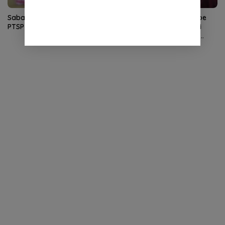
Sabang Raih Nilai Tertinggi
Tim Kajian Wali Nanggroe
PTSP dan PPB Se-Aceh
Rumuskan Rekomendasi
Penguatan MoU Helsinki,
Soroti Dana Otsus dan
Kewenangan Daerah