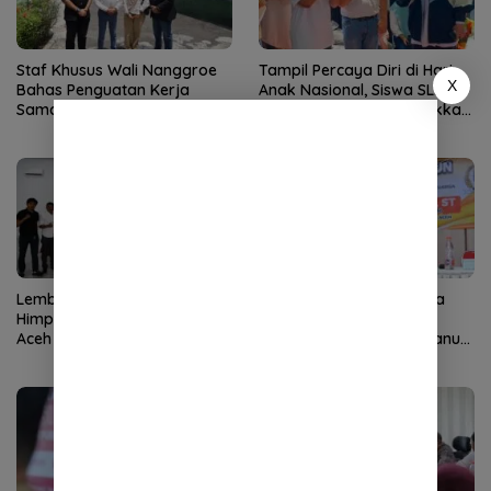
Staf Khusus Wali Nanggroe
Tampil Percaya Diri di Hari
X
Bahas Penguatan Kerja
Anak Nasional, Siswa SLB
Sama Aceh–India dengan
TNCC Banda Aceh Tunjukkan
Konsul Jenderal India
Potensi Luar Biasa
Lembaga Wali Nanggroe
Tren Perceraian di Banda
Himpun Aspirasi Diaspora
Aceh Meningkat, DPRK
Aceh di Medan
Dorong Implementasi Qanun
Ketahanan Keluarga