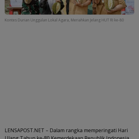
Kontes Durian Unggulan Lokal Agara, Meriahkan Jelang HUT RI ke-80
LENSAPOST.NET – Dalam rangka memperingati Hari
Ulang Tahun ke-80 Kemerdekaan Republik Indonesia