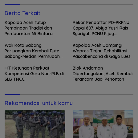
Berita Terkait
Kapolda Aceh Tutup
Rekor Pendaftar PD-PKPNU
Pembinaan Tradisi dan
Capai 607, Abiya Yusri Rais
Pembaretan 65 Bintara
Syuriyah PCNU Pijay:
Remaja Satbrimob
Kaderisasi Merupakan
Jantung Jam’iyah
Wali Kota Sabang
Kapolda Aceh Dampingi
Perjuangkan Kembali Rute
Wapres Tinjau Rehabilitasi
Sabang-Medan, Permudah
Pascabencana di Gayo Lues
Akses Wisatawan ke Pulau
Weh
IHT Ketunaan Perkuat
Blok Andaman
Kompetensi Guru Non-PLB di
Dipertanyakan, Aceh Kembali
SLB TNCC
Terancam Jadi Penonton
Rekomendasi untuk kamu