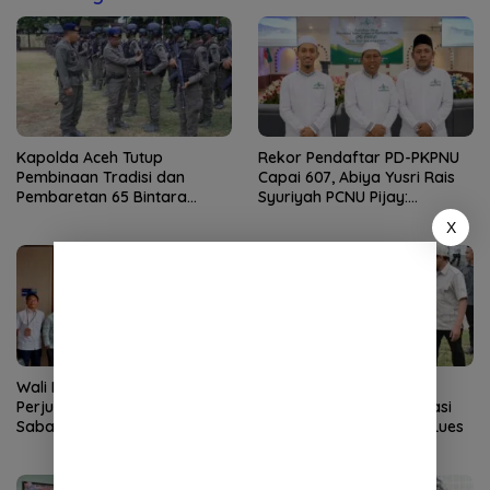
Kapolda Aceh Tutup
Rekor Pendaftar PD-PKPNU
Pembinaan Tradisi dan
Capai 607, Abiya Yusri Rais
Pembaretan 65 Bintara
Syuriyah PCNU Pijay:
Remaja Satbrimob
Kaderisasi Merupakan
X
Jantung Jam’iyah
Wali Kota Sabang
Kapolda Aceh Dampingi
Perjuangkan Kembali Rute
Wapres Tinjau Rehabilitasi
Sabang-Medan, Permudah
Pascabencana di Gayo Lues
Akses Wisatawan ke Pulau
Weh