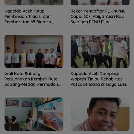
Kapolda Aceh Tutup
Rekor Pendaftar PD-PKPNU
Pembinaan Tradisi dan
Capai 607, Abiya Yusri Rais
Pembaretan 65 Bintara
Syuriyah PCNU Pijay:
Remaja Satbrimob
Kaderisasi Merupakan
Jantung Jam’iyah
Wali Kota Sabang
Kapolda Aceh Dampingi
Perjuangkan Kembali Rute
Wapres Tinjau Rehabilitasi
Sabang-Medan, Permudah
Pascabencana di Gayo Lues
Akses Wisatawan ke Pulau
Weh