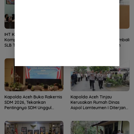
IHT Ketunaan Perkuat
Blok Andaman
Kompetensi Guru Non-PLB di
Dipertanyakan, Aceh Kembali
SLB TNCC
Terancam Jadi Penonton
Kapolda Aceh Buka Rakernis
Kapolda Aceh Tinjau
SDM 2026, Tekankan
Kerusakan Rumah Dinas
Pentingnya SDM Unggul
Aspol Lamteumen I Diterjang
untuk Pelayanan Polri
Angin Kencang
Humanis