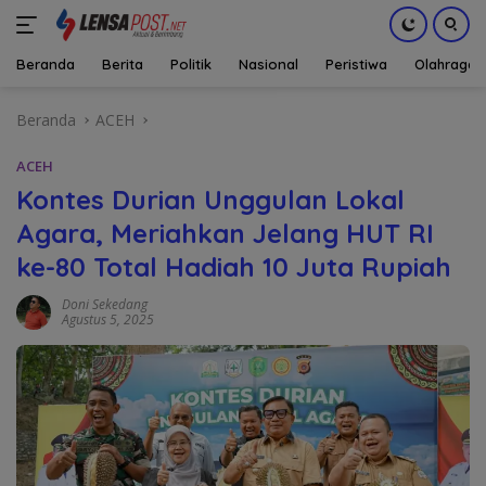
Beranda
Berita
Politik
Nasional
Peristiwa
Olahraga
Langsung
Beranda
ACEH
ke
konten
ACEH
Kontes Durian Unggulan Lokal
Agara, Meriahkan Jelang HUT RI
ke-80 Total Hadiah 10 Juta Rupiah
Doni Sekedang
Agustus 5, 2025