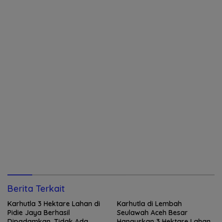
Berita Terkait
Karhutla 3 Hektare Lahan di
Karhutla di Lembah
Pidie Jaya Berhasil
Seulawah Aceh Besar
Dipadamkan, Tidak Ada
Hanguskan 3 Hektare Lahan