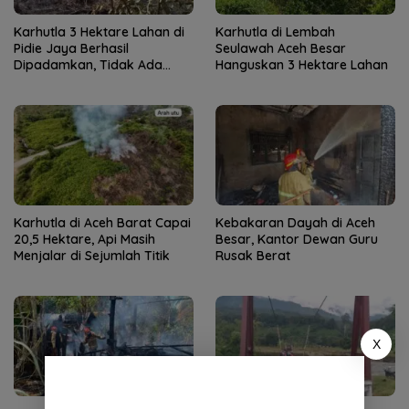
Karhutla 3 Hektare Lahan di
Karhutla di Lembah
Pidie Jaya Berhasil
Seulawah Aceh Besar
Dipadamkan, Tidak Ada
Hanguskan 3 Hektare Lahan
Korban Jiwa
Karhutla di Aceh Barat Capai
Kebakaran Dayah di Aceh
20,5 Hektare, Api Masih
Besar, Kantor Dewan Guru
Menjalar di Sejumlah Titik
Rusak Berat
X