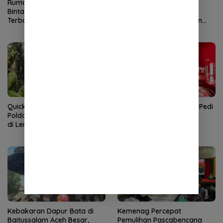
Rumah Kosong di Blang
Gotong Royong TNI dan
Bintang Aceh Besar Ludes
Warga Percepat
Terbakar
Pembangunan Jembatan
Gantung di Kuta Ujung
Quick Response Brimob
Satu Rumah di Terutung Pedi
Polda Aceh Tangani Karhutla
Aceh Tenggara Ludes
di Lembah Seulawah
Terbakar
Kebakaran Dapur Bata di
Kemenag Percepat
Baitussalam Aceh Besar,
Pemulihan Pascabencana