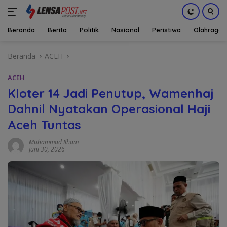
Beranda
Berita
Politik
Nasional
Peristiwa
Olahraga
Langsung
Beranda
ACEH
ke
konten
ACEH
Kloter 14 Jadi Penutup, Wamenhaj
Dahnil Nyatakan Operasional Haji
Aceh Tuntas
Muhammad Ilham
Juni 30, 2026