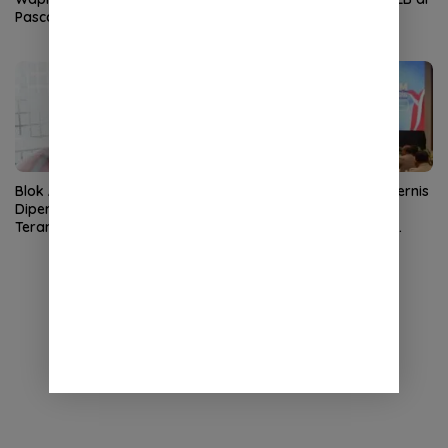
Pascabencana di Gayo Lues
SLB TNCC
Blok Andaman
Kapolda Aceh Buka Rakernis
Dipertanyakan, Aceh Kembali
SDM 2026, Tekankan
Terancam Jadi Penonton
Pentingnya SDM Unggul
untuk Pelayanan Polri
Humanis