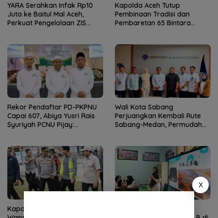
YARA Serahkan Infak Rp10
Kapolda Aceh Tutup
Juta ke Baitul Mal Aceh,
Pembinaan Tradisi dan
Perkuat Pengelolaan ZIS
Pembaretan 65 Bintara
yang Amanah
Remaja Satbrimob
Rekor Pendaftar PD-PKPNU
Wali Kota Sabang
Capai 607, Abiya Yusri Rais
Perjuangkan Kembali Rute
Syuriyah PCNU Pijay:
Sabang-Medan, Permudah
Kaderisasi Merupakan
Akses Wisatawan ke Pulau
Jantung Jam’iyah
Weh
X
Kapolda Aceh Dampingi
IHT Ketunaan Perkuat
Wapres Tinjau Rehabilitasi
Kompetensi Guru Non-PLB di