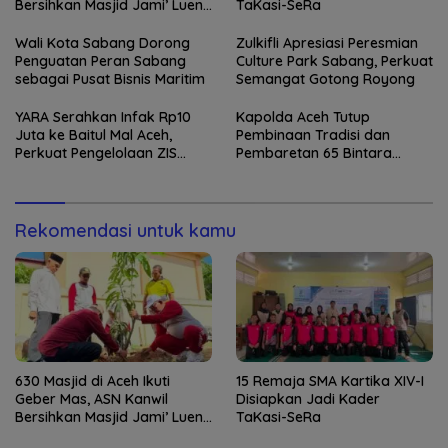
Bersihkan Masjid Jami’ Lueng
TaKasi-SeRa
Bata
Wali Kota Sabang Dorong
Zulkifli Apresiasi Peresmian
Penguatan Peran Sabang
Culture Park Sabang, Perkuat
sebagai Pusat Bisnis Maritim
Semangat Gotong Royong
YARA Serahkan Infak Rp10
Kapolda Aceh Tutup
Juta ke Baitul Mal Aceh,
Pembinaan Tradisi dan
Perkuat Pengelolaan ZIS
Pembaretan 65 Bintara
yang Amanah
Remaja Satbrimob
Rekomendasi untuk kamu
630 Masjid di Aceh Ikuti
15 Remaja SMA Kartika XIV-I
Geber Mas, ASN Kanwil
Disiapkan Jadi Kader
Bersihkan Masjid Jami’ Lueng
TaKasi-SeRa
Bata