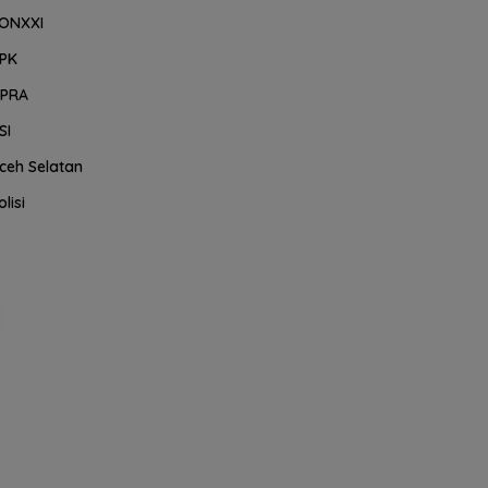
ONXXI
PK
PRA
SI
ceh Selatan
olisi