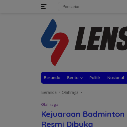
Langsung
tutup
ke
konten
Beranda
Berita
Politik
Nasional
Beranda
Olahraga
Olahraga
Kejuaraan Badminton
Resmi Dibuka