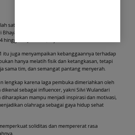
lah satu rangkaian kegiatan Polda Aceh dalam
 Bhayangkara ke-79. Turnamen ini akan
 hingga 27 Juli 2025,” ujar Achmad Kartiko.
991 itu juga menyampaikan kebanggaannya terhadap
ukan hanya melatih fisik dan ketangkasan, tetapi
kerja sama tim, dan semangat pantang menyerah.
in lengkap karena laga pembuka dimeriahkan oleh
 dikenal sebagai influencer, yakni Silvi Wulandari
 diharapkan mampu menjadi inspirasi dan motivasi,
enjadikan olahraga sebagai gaya hidup sehat
memperkuat soliditas dan mempererat rasa
ahnya.