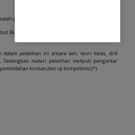
alah yang ada sebagai solusi bersama.
but Bupati Pidie Jaya dan beberapa pejabat Badan
lam pelatihan ini antara lain, teori kelas, drill
n. Sedangkan materi pelatihan meliputi pengantar
 pemindahan korban,dan uji kompetensi.(*)