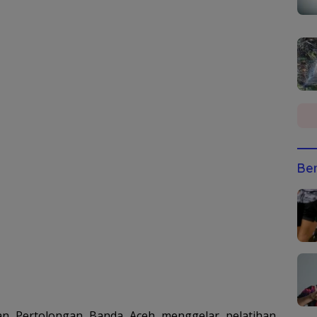
Ber
an Pertolongan Banda Aceh menggelar pelatihan