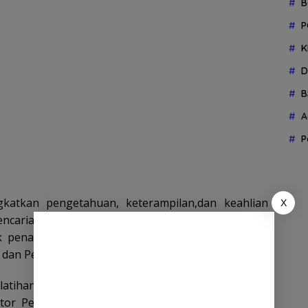
B
P
K
D
B
A
P
gkatkan pengetahuan, keterampilan,dan keahlian
X
ncarian dan pertolongan yang sangat diperlukan
uk penanganan kecelakaan maupun musibah yang
n dan Pertolongan Aceh.
elatihan dengan serius dan menyerap ilmu yang
antor Pencarian dan Pertolongan Banda Aceh,”Ibnu