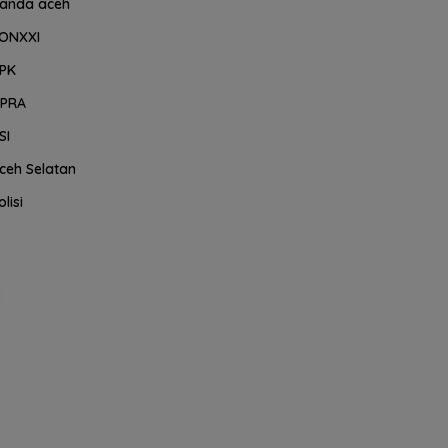
anda aceh
ONXXI
PK
PRA
SI
ceh Selatan
olisi