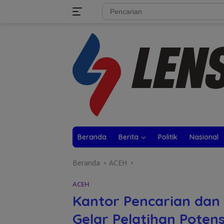
Langsung
tutup
ke
konten
Beranda
Berita
Politik
Nasional
Beranda
ACEH
ACEH
Kantor Pencarian dan
Gelar Pelatihan Poten