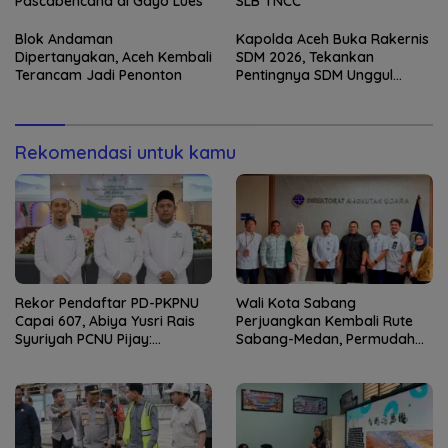
Pascabencana di Gayo Lues
SLB TNCC
Blok Andaman
Kapolda Aceh Buka Rakernis
Dipertanyakan, Aceh Kembali
SDM 2026, Tekankan
Terancam Jadi Penonton
Pentingnya SDM Unggul
untuk Pelayanan Polri
Humanis
Rekomendasi untuk kamu
Rekor Pendaftar PD-PKPNU
Wali Kota Sabang
Capai 607, Abiya Yusri Rais
Perjuangkan Kembali Rute
Syuriyah PCNU Pijay:
Sabang-Medan, Permudah
Kaderisasi Merupakan
Akses Wisatawan ke Pulau
Jantung Jam’iyah
Weh