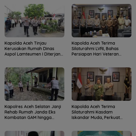
Humanis
Kapolda Aceh Tinjau
Kapolda Aceh Terima
Kerusakan Rumah Dinas
Silaturahmi LVRI, Bahas
Aspol Lamteumen I Diterjang
Persiapan Hari Veteran
Angin Kencang
Nasional ke-77
Kapolres Aceh Selatan Janji
Kapolda Aceh Terima
Rehab Rumah Janda Eks
Silaturahmi Kasdam
Kombatan GAM hingga
Iskandar Muda, Perkuat
Bantu Modal UMKM
Sinergitas TNI-Polri