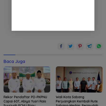
Baca Juga
Rekor Pendaftar PD-PKPNU
Wali Kota Sabang
Capai 607, Abiya Yusri Rais
Perjuangkan Kembali Rute
Syuriyah PCNU Pijay:
Sabang-Medan, Permudah