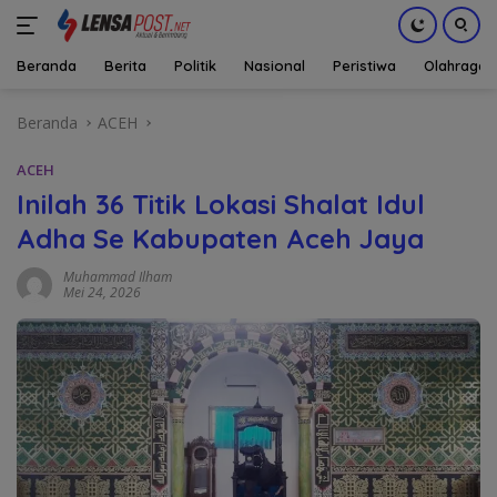
Beranda
Berita
Politik
Nasional
Peristiwa
Olahraga
Langsung
Beranda
ACEH
ke
konten
ACEH
Inilah 36 Titik Lokasi Shalat Idul
Adha Se Kabupaten Aceh Jaya
Muhammad Ilham
Mei 24, 2026