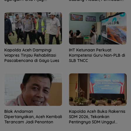
Kaderisasi Merupakan
Akses Wisatawan ke Pulau
Jantung Jam’iyah
Weh
Kapolda Aceh Dampingi
IHT Ketunaan Perkuat
Wapres Tinjau Rehabilitasi
Kompetensi Guru Non-PLB di
Pascabencana di Gayo Lues
SLB TNCC
Blok Andaman
Kapolda Aceh Buka Rakernis
Dipertanyakan, Aceh Kembali
SDM 2026, Tekankan
Terancam Jadi Penonton
Pentingnya SDM Unggul
untuk Pelayanan Polri