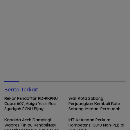
Berita Terkait
Rekor Pendaftar PD-PKPNU
Wali Kota Sabang
Capai 607, Abiya Yusri Rais
Perjuangkan Kembali Rute
Syuriyah PCNU Pijay:
Sabang-Medan, Permudah
Kaderisasi Merupakan
Akses Wisatawan ke Pulau
Jantung Jam’iyah
Weh
Kapolda Aceh Dampingi
IHT Ketunaan Perkuat
Wapres Tinjau Rehabilitasi
Kompetensi Guru Non-PLB di