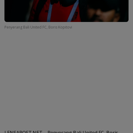
Penyerang Bali United FC, Boris Kopitovi
LENSAPOST.NET – Penyerang Bali United FC, Boris