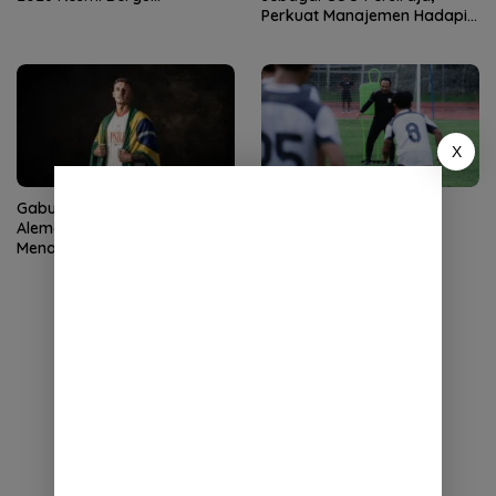
Perkuat Manajemen Hadapi
Musim Baru
X
Gabung Persiraja, Daniel
Persis Agendakan TC di
Alemão Targetkan
Garudayaksa Training
Menangkan Sebanyak
Centre
Mungkin Pertandingan