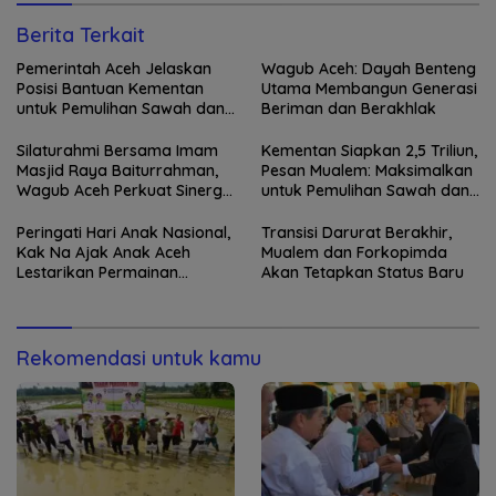
Berita Terkait
Pemerintah Aceh Jelaskan
Wagub Aceh: Dayah Benteng
Posisi Bantuan Kementan
Utama Membangun Generasi
untuk Pemulihan Sawah dan
Beriman dan Berakhlak
Kebun
Silaturahmi Bersama Imam
Kementan Siapkan 2,5 Triliun,
Masjid Raya Baiturrahman,
Pesan Mualem: Maksimalkan
Wagub Aceh Perkuat Sinergi
untuk Pemulihan Sawah dan
dengan Ulama
Kebun
Peringati Hari Anak Nasional,
Transisi Darurat Berakhir,
Kak Na Ajak Anak Aceh
Mualem dan Forkopimda
Lestarikan Permainan
Akan Tetapkan Status Baru
Tradisional
Rekomendasi untuk kamu