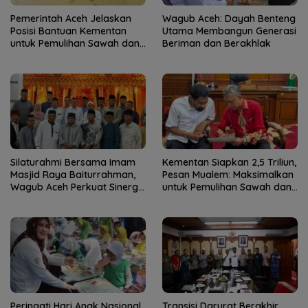
Pemerintah Aceh Jelaskan
Wagub Aceh: Dayah Benteng
Posisi Bantuan Kementan
Utama Membangun Generasi
untuk Pemulihan Sawah dan
Beriman dan Berakhlak
Kebun
Silaturahmi Bersama Imam
Kementan Siapkan 2,5 Triliun,
Masjid Raya Baiturrahman,
Pesan Mualem: Maksimalkan
Wagub Aceh Perkuat Sinergi
untuk Pemulihan Sawah dan
dengan Ulama
Kebun
Peringati Hari Anak Nasional,
Transisi Darurat Berakhir,