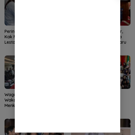
Peringati Hari Anak Nasional,
Transisi Darurat Berakhir,
Kak Na Ajak Anak Aceh
Mualem dan Forkopimda
Lestarikan Permainan
Akan Tetapkan Status Baru
Tradisional
Wagub Aceh Bahas Status
Kak Na Ajak Anak Aceh
Wakaf Blangpadang dengan
Lawan Bullying
Menko Kumham Imipas