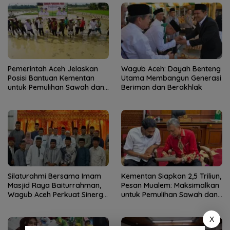
Pemerintah Aceh Jelaskan
Wagub Aceh: Dayah Benteng
Posisi Bantuan Kementan
Utama Membangun Generasi
untuk Pemulihan Sawah dan
Beriman dan Berakhlak
Kebun
Silaturahmi Bersama Imam
Kementan Siapkan 2,5 Triliun,
Masjid Raya Baiturrahman,
Pesan Mualem: Maksimalkan
Wagub Aceh Perkuat Sinergi
untuk Pemulihan Sawah dan
dengan Ulama
Kebun
X