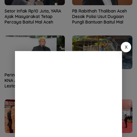
Setor Infak Rp10 Juta, YARA
PB Rabithah Thaliban Aceh
Ajak Masyarakat Tetap
Desak Polisi Usut Dugaan
Percaya Baitul Mal Aceh
Pungli Bantuan Baitul Mal
X
Peringati Hari Didong, Ketua
Patroli Humanis Satgas
KNA Ajak Masyarakat
Kepolisian Ops Damai
Lestarikan Budaya Gayo
Cartenz di Puncak Jaya