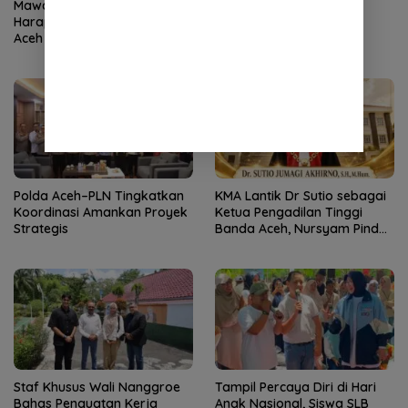
Mawardi Nur Pimpin BPMA:
Mawardi Nur Resmi Jadi
Harapan Baru Industri Migas
Kepala BPMA
Aceh
Polda Aceh–PLN Tingkatkan
KMA Lantik Dr Sutio sebagai
Koordinasi Amankan Proyek
Ketua Pengadilan Tinggi
Strategis
Banda Aceh, Nursyam Pindah
ke Banjarmasin
Staf Khusus Wali Nanggroe
Tampil Percaya Diri di Hari
Bahas Penguatan Kerja
Anak Nasional, Siswa SLB