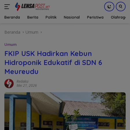
Beranda
Berita
Politik
Nasional
Peristiwa
Olahraga
Langsung
Beranda
Umum
ke
konten
Umum
FKIP USK Hadirkan Kebun
Hidroponik Edukatif di SDN 6
Meureudu
Redaksi
Mei 21, 2026