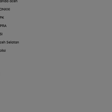
anda aceh
ONXXI
PK
PRA
SI
ceh Selatan
olisi