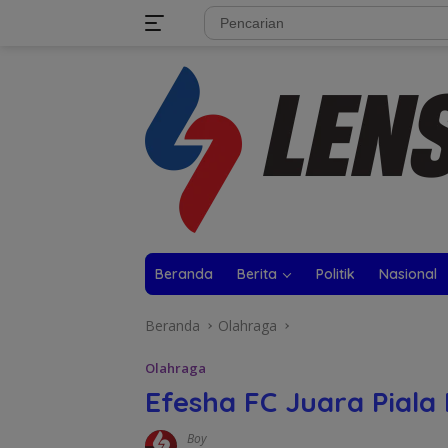
Langsung
tutup
ke
konten
Beranda
Berita
Politik
Nasional
Beranda
Olahraga
Olahraga
Efesha FC Juara Piala
Boy