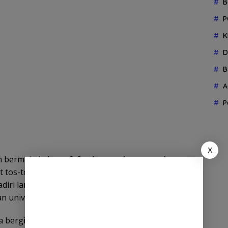
B
P
K
D
B
A
P
X
im bermain imbang 0-0 selama waktu normal,
 tos-tosan. Ribuan penonton memadati stadion,
iri langsung oleh Rektor UIN Ar-Raniry, Prof Dr
n universitas.
bergilir dan uang pembinaan sebesar Rp 2 juta.