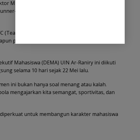
tor Mujiburrahman kepada kapten tim, Arif Afrijal.
runner-up menerima piala dan uang pembinaan Rp
FC (Team B) dari FSH, yang diganjar piala plus uang
apun predikat top skor jatuh kepada Milzam Tazkia
utif Mahasiswa (DEMA) UIN Ar-Raniry ini diikuti
gsung selama 10 hari sejak 22 Mei lalu.
en ini bukan hanya soal menang atau kalah.
ola mengajarkan kita semangat, sportivitas, dan
us diperkuat untuk membangun karakter mahasiswa