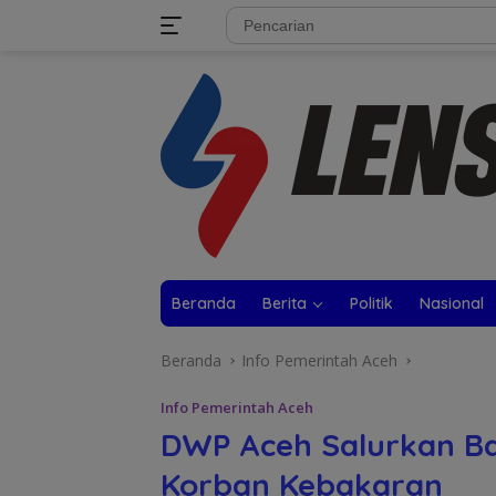
Langsung
tutup
ke
konten
Beranda
Berita
Politik
Nasional
Beranda
Info Pemerintah Aceh
Info Pemerintah Aceh
DWP Aceh Salurkan Ba
Korban Kebakaran