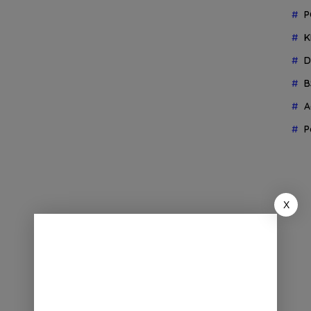
P
K
D
B
A
P
X