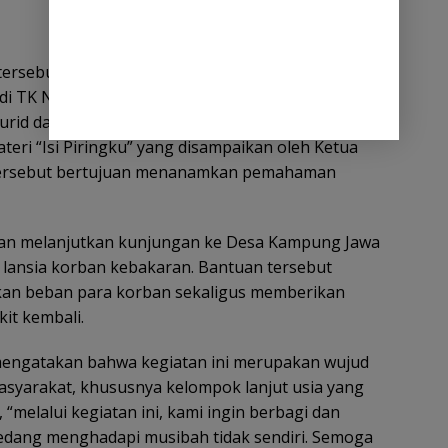
tersebut, rombongan DWP Aceh terlebih dahulu
di TK Negeri Pembina Lhokseumawe. Dalam
urid dan guru serta memberikan edukasi tentang
teri “Isi Piringku” yang disampaikan oleh Ketua
 tersebut bertujuan menanamkan pemahaman
an melanjutkan kunjungan ke Desa Kampung Jawa
lansia korban kebakaran. Bantuan tersebut
an beban para korban sekaligus memberikan
it kembali.
 mengatakan bahwa kegiatan ini merupakan wujud
syarakat, khususnya kelompok lanjut usia yang
elalui kegiatan ini, kami ingin berbagi dan
edang menghadapi musibah tidak sendiri. Semoga