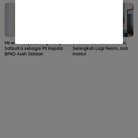
Mirwan Tunjuk Denny Herry
STISNU Aceh Lolos Visitasi,
Safputra sebagai Plt Kepala
Selangkah Lagi Resmi Jadi
BPKD Aceh Selatan
Institut