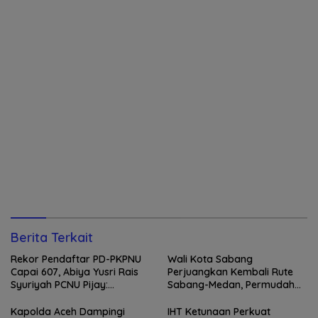
Berita Terkait
Rekor Pendaftar PD-PKPNU
Wali Kota Sabang
Capai 607, Abiya Yusri Rais
Perjuangkan Kembali Rute
Syuriyah PCNU Pijay:
Sabang-Medan, Permudah
Kaderisasi Merupakan
Akses Wisatawan ke Pulau
Jantung Jam’iyah
Weh
Kapolda Aceh Dampingi
IHT Ketunaan Perkuat