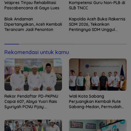
Wapres Tinjau Rehabilitasi
Kompetensi Guru Non-PLB di
Pascabencana di Gayo Lues
SLB TNCC
Blok Andaman
Kapolda Aceh Buka Rakernis
Dipertanyakan, Aceh Kembali
SDM 2026, Tekankan
Terancam Jadi Penonton
Pentingnya SDM Unggul
untuk Pelayanan Polri
Humanis
Rekomendasi untuk kamu
Rekor Pendaftar PD-PKPNU
Wali Kota Sabang
Capai 607, Abiya Yusri Rais
Perjuangkan Kembali Rute
Syuriyah PCNU Pijay:
Sabang-Medan, Permudah
Kaderisasi Merupakan
Akses Wisatawan ke Pulau
Jantung Jam’iyah
Weh