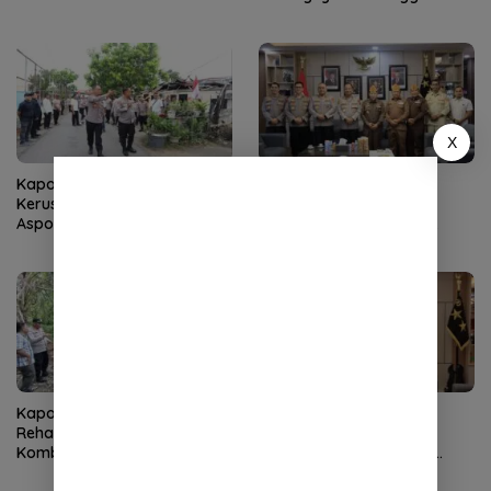
untuk Pelayanan Polri
Humanis
X
Kapolda Aceh Tinjau
Kapolda Aceh Terima
Kerusakan Rumah Dinas
Silaturahmi LVRI, Bahas
Aspol Lamteumen I Diterjang
Persiapan Hari Veteran
Angin Kencang
Nasional ke-77
Kapolres Aceh Selatan Janji
Kapolda Aceh Terima
Rehab Rumah Janda Eks
Silaturahmi Kasdam
Kombatan GAM hingga
Iskandar Muda, Perkuat
Bantu Modal UMKM
Sinergitas TNI-Polri