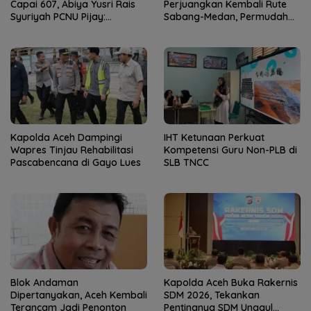
Capai 607, Abiya Yusri Rais
Perjuangkan Kembali Rute
Syuriyah PCNU Pijay:
Sabang-Medan, Permudah
Kaderisasi Merupakan
Akses Wisatawan ke Pulau
Jantung Jam’iyah
Weh
Kapolda Aceh Dampingi
IHT Ketunaan Perkuat
Wapres Tinjau Rehabilitasi
Kompetensi Guru Non-PLB di
Pascabencana di Gayo Lues
SLB TNCC
Blok Andaman
Kapolda Aceh Buka Rakernis
Dipertanyakan, Aceh Kembali
SDM 2026, Tekankan
Terancam Jadi Penonton
Pentingnya SDM Unggul