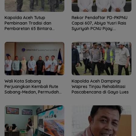
Kapolda Aceh Tutup
Rekor Pendaftar PD-PKPNU
Pembinaan Tradisi dan
Capai 607, Abiya Yusri Rais
Pembaretan 65 Bintara
Syuriyah PCNU Pijay:
Remaja Satbrimob
Kaderisasi Merupakan
Jantung Jam’iyah
Wali Kota Sabang
Kapolda Aceh Dampingi
Perjuangkan Kembali Rute
Wapres Tinjau Rehabilitasi
Sabang-Medan, Permudah
Pascabencana di Gayo Lues
Akses Wisatawan ke Pulau
Weh