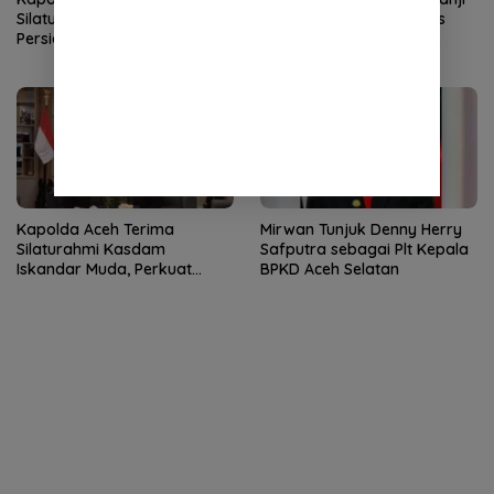
Silaturahmi LVRI, Bahas
Rehab Rumah Janda Eks
Persiapan Hari Veteran
Kombatan GAM hingga
Nasional ke-77
Bantu Modal UMKM
Kapolda Aceh Terima
Mirwan Tunjuk Denny Herry
Silaturahmi Kasdam
Safputra sebagai Plt Kepala
Iskandar Muda, Perkuat
BPKD Aceh Selatan
Sinergitas TNI-Polri