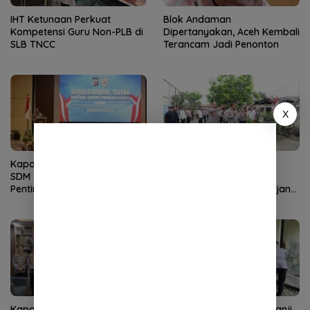
IHT Ketunaan Perkuat
Blok Andaman
Kompetensi Guru Non-PLB di
Dipertanyakan, Aceh Kembali
SLB TNCC
Terancam Jadi Penonton
X
Kapolda Aceh Buka Rakernis
Kapolda Aceh Tinjau
SDM 2026, Tekankan
Kerusakan Rumah Dinas
Pentingnya SDM Unggul
Aspol Lamteumen I Diterjang
untuk Pelayanan Polri
Angin Kencang
Humanis
Kapolda Aceh Terima
Kapolres Aceh Selatan Janji