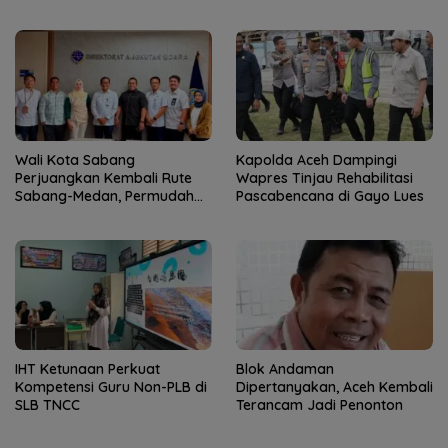
Remaja Satbrimob
Kaderisasi Merupakan
Jantung Jam’iyah
Wali Kota Sabang
Kapolda Aceh Dampingi
Perjuangkan Kembali Rute
Wapres Tinjau Rehabilitasi
Sabang-Medan, Permudah
Pascabencana di Gayo Lues
Akses Wisatawan ke Pulau
Weh
IHT Ketunaan Perkuat
Blok Andaman
Kompetensi Guru Non-PLB di
Dipertanyakan, Aceh Kembali
SLB TNCC
Terancam Jadi Penonton