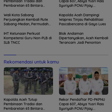
Pembinaan Tradisi dan
Capai 607, Abiya Yusri Rais
Pembaretan 65 Bintara
Syuriyah PCNU Pijay:
Remaja Satbrimob
Kaderisasi Merupakan
Jantung Jam’iyah
Wali Kota Sabang
Kapolda Aceh Dampingi
Perjuangkan Kembali Rute
Wapres Tinjau Rehabilitasi
Sabang-Medan, Permudah
Pascabencana di Gayo Lues
Akses Wisatawan ke Pulau
Weh
IHT Ketunaan Perkuat
Blok Andaman
Kompetensi Guru Non-PLB di
Dipertanyakan, Aceh Kembali
SLB TNCC
Terancam Jadi Penonton
Rekomendasi untuk kamu
Kapolda Aceh Tutup
Rekor Pendaftar PD-PKPNU
Pembinaan Tradisi dan
Capai 607, Abiya Yusri Rais
Pembaretan 65 Bintara
Syuriyah PCNU Pijay: