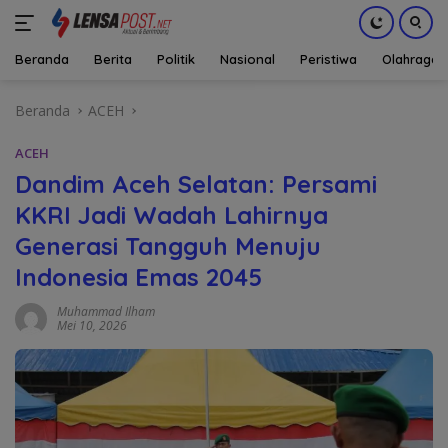
Beranda
Berita
Politik
Nasional
Peristiwa
Olahraga
Langsung
Beranda
ACEH
ke
konten
ACEH
Dandim Aceh Selatan: Persami
KKRI Jadi Wadah Lahirnya
Generasi Tangguh Menuju
Indonesia Emas 2045
Muhammad Ilham
Mei 10, 2026