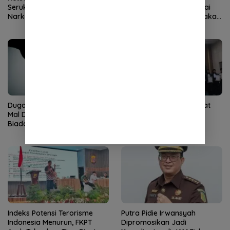
Serukan Perang Lawan
Pohon di Bantaran Sungai
Narkoba
Alue Naga, Ajak Masyarakat
Peduli Lingkungan
Dugaan Pungli Bantuan Baitul
KPT Banda Aceh: Advokat
Mal Disorot, Pengamat Sebut
Harus Kuasai Teknologi
Biadab, APH Diminta Turun
Informasi Peradilan
Tangan
Indeks Potensi Terorisme
Putra Pidie Irwansyah
Indonesia Menurun, FKPT
Dipromosikan Jadi