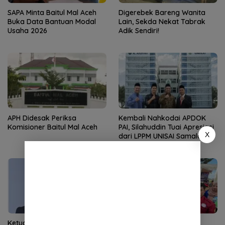
SAPA Minta Baitul Mal Aceh
Digerebek Bareng Wanita
Buka Data Bantuan Modal
Lain, Sekda Nekat Tabrak
Usaha 2026
Adik Sendiri!
APH Didesak Periksa
Kembali Nahkodai APDOK
Komisioner Baitul Mal Aceh
PAI, Silahuddin Tuai Apresiasi
X
dari LPPM UNISAI Samalanga
Ketua DPRK Banda Aceh
Demokrat Aceh Tanam