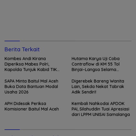
Berita Terkait
Kombes Andi Kirana
Hutama Karya Uji Coba
Diperiksa Mabes Polri,
Contraflow di KM 55 Tol
Kapolda Tunjuk Kabid TIK
Binjai–Langsa Selama
sebagai Pelaksana Tugas
Pemeliharaan Jembatan
Kapolresta Banda Aceh
SAPA Minta Baitul Mal Aceh
Digerebek Bareng Wanita
Buka Data Bantuan Modal
Lain, Sekda Nekat Tabrak
Usaha 2026
Adik Sendiri!
APH Didesak Periksa
Kembali Nahkodai APDOK
Komisioner Baitul Mal Aceh
PAI, Silahuddin Tuai Apresiasi
dari LPPM UNISAI Samalanga