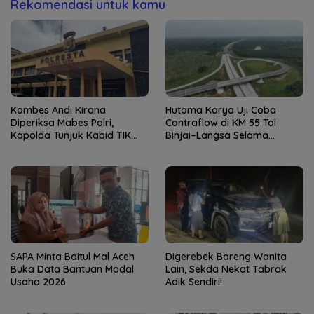
Rekomendasi untuk kamu
Kombes Andi Kirana
Hutama Karya Uji Coba
Diperiksa Mabes Polri,
Contraflow di KM 55 Tol
Kapolda Tunjuk Kabid TIK
Binjai–Langsa Selama
sebagai Pelaksana Tugas
Pemeliharaan Jembatan
Kapolresta Banda Aceh
SAPA Minta Baitul Mal Aceh
Digerebek Bareng Wanita
Buka Data Bantuan Modal
Lain, Sekda Nekat Tabrak
Usaha 2026
Adik Sendiri!