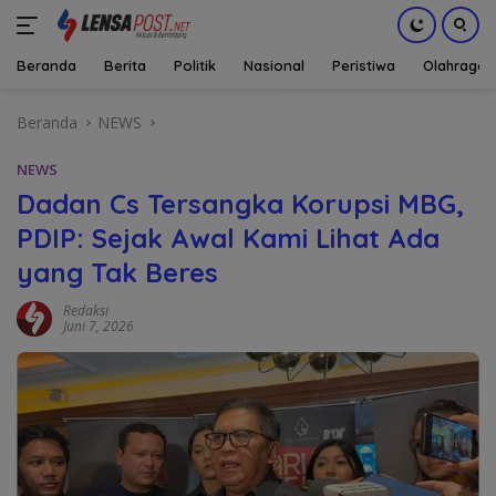
Beranda
Berita
Politik
Nasional
Peristiwa
Olahraga
Langsung
Beranda
NEWS
ke
konten
NEWS
Dadan Cs Tersangka Korupsi MBG,
PDIP: Sejak Awal Kami Lihat Ada
yang Tak Beres
Redaksi
Juni 7, 2026